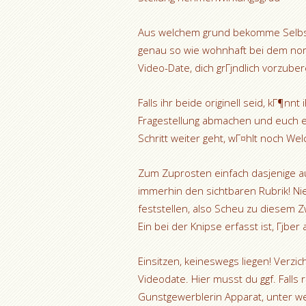
Aus welchem grund bekomme Selbst 
genau so wie wohnhaft bei dem norm
Video-Date, dich grГјndlich vorzuber
Falls ihr beide originell seid, kГ¶n
Fragestellung abmachen und euch 
Schritt weiter geht, wГ¤hlt noch W
Zum Zuprosten einfach dasjenige au
immerhin den sichtbaren Rubrik! N
feststellen, also Scheu zu diesem 
Ein bei der Knipse erfasst ist, Гјber 
Einsitzen, keineswegs liegen! Verz
Videodate. Hier musst du ggf. Falls 
Gunstgewerblerin Apparat, unter w