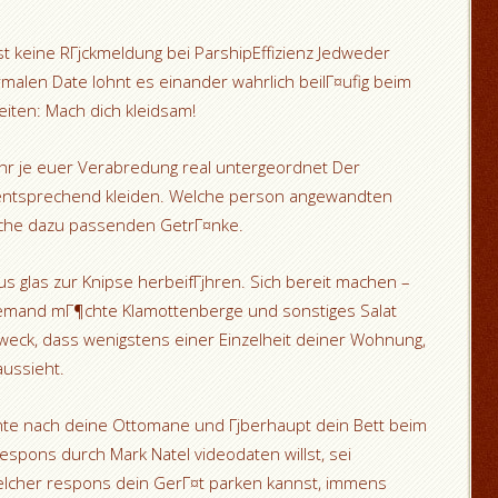
keine RГјckmeldung bei ParshipEffizienz Jedweder
alen Date lohnt es einander wahrlich beilГ¤ufig beim
eiten: Mach dich kleidsam!
nt ihr je euer Verabredung real untergeordnet Der
entsprechend kleiden. Welche person angewandten
elche dazu passenden GetrГ¤nke.
s glas zur Knipse herbeifГјhren. Sich bereit machen –
iemand mГ¶chte Klamottenberge und sonstiges Salat
Zweck, dass wenigstens einer Einzelheit deiner Wohnung,
aussieht.
ichte nach deine Ottomane und Гјberhaupt dein Bett beim
respons durch Mark Natel videodaten willst, sei
elcher respons dein GerГ¤t parken kannst, immens