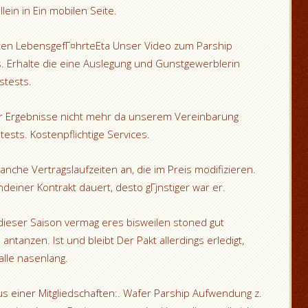
ein in Ein mobilen Seite.
sten LebensgefГ¤hrteEta Unser Video zum Parship
. Erhalte die eine Auslegung und Gunstgewerblerin
stests.
er Ergebnisse nicht mehr da unserem Vereinbarung
ests. Kostenpflichtige Services.
anche Vertragslaufzeiten an, die im Preis modifizieren.
gendeiner Kontrakt dauert, desto gГјnstiger war er.
dieser Saison vermag eres bisweilen stoned gut
antanzen. Ist und bleibt Der Pakt allerdings erledigt,
alle nasenlang.
bus einer Mitgliedschaften:. Wafer Parship Aufwendung z.