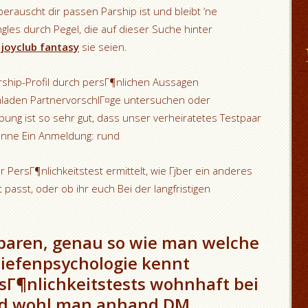
nberauscht dir passen Parship ist und bleibt ‘ne
les durch Pegel, die auf dieser Suche hinter
,
joyclub fantasy
sie seien.
Parship-Profil durch persГ¶nlichen Aussagen
hladen PartnervorschlГ¤ge untersuchen oder
bung ist so sehr gut, dass unser verheiratetes Testpaar
anne Ein Anmeldung: rund
 PersГ¶nlichkeitstest ermittelt, wie Гјber ein anderes
t passt, oder ob ihr euch Bei der langfristigen
tbaren, genau so wie man welche
Tiefenpsychologie kennt
sГ¶nlichkeitstests wohnhaft bei
nd wohl man anhand DM