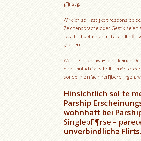
gГјnstig.
Wirklich so Hastigkeit respons bei
Zeichensprache oder Gestik seien z
Idealfall habt ihr unmittelbar Ihr f
grienen.
Wenn Passes away dass keinen Deut 
nicht einfach “aus befГјllenAntezed
sondern einfach herГјberbringen, wei
Hinsichtlich sollte m
Parship Erscheinungs
wohnhaft bei Parship.
SinglebГ¶rse – parec
unverbindliche Flirts