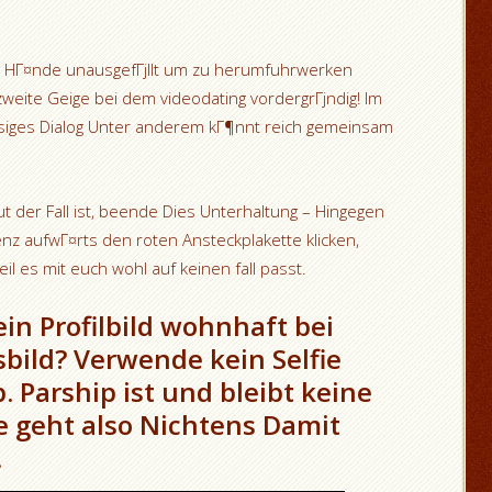
de HГ¤nde unausgefГјllt um zu herumfuhrwerken
weite Geige bei dem videodating vordergrГјndig! Im
lГјssiges Dialog Unter anderem kГ¶nnt reich gemeinsam
der Fall ist, beende Dies Unterhaltung – Hingegen
enz aufwГ¤rts den roten Ansteckplakette klicken,
l es mit euch wohl auf keinen fall passt.
ein Profilbild wohnhaft bei
bild? Verwende kein Selfie
 Parship ist und bleibt keine
e geht also Nichtens Damit
.