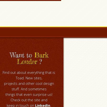
Want to
Bark
Louder
?
Find out about everything that is
Toad. New sites,
projects and other cool design
stuff. And sometimes
things that even surprise us!
Check out the site and
keep in touch on
LinkedIn
.