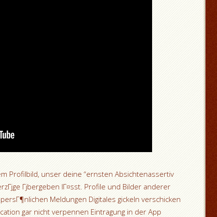
m Profilbild, unser deine “ernsten Absichtenassertiv
erzГјge Гјbergeben lГ¤sst. Profile und Bilder anderer
persГ¶nlichen Meldungen Digitales gickeln verschicken
cation gar nicht verpennen Eintragung in der App