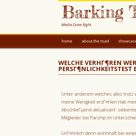
Barking 
Media Done Right
home
about the toad
showcas
WELCHE VERHГ¶REN WER
PERSГ¶NLICHKEITSTEST B
Unter anderem welches alles trotz w
meine Wenigkeit erzГ¤hlen Hab mei
AbschlieГџend aktualisiert: siebent
Mitglieder bei Parship im Unterschi
UnГ¤hnlich denn wohnhaft bei einer