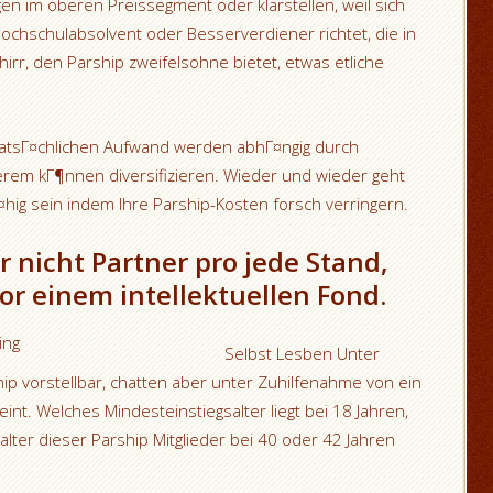
gen im oberen Preissegment oder klarstellen, weil sich
ochschulabsolvent oder Besserverdiener richtet, die in
hirr, den Parship zweifelsohne bietet, etwas etliche
 tatsГ¤chlichen Aufwand werden abhГ¤ngig durch
rem kГ¶nnen diversifizieren. Wieder und wieder geht
Г¤hig sein indem Ihre Parship-Kosten forsch verringern.
r nicht Partner pro jede Stand,
or einem intellektuellen Fond.
Selbst Lesben Unter
 vorstellbar, chatten aber unter Zuhilfenahme von ein
nt. Welches Mindesteinstiegsalter liegt bei 18 Jahren,
lter dieser Parship Mitglieder bei 40 oder 42 Jahren