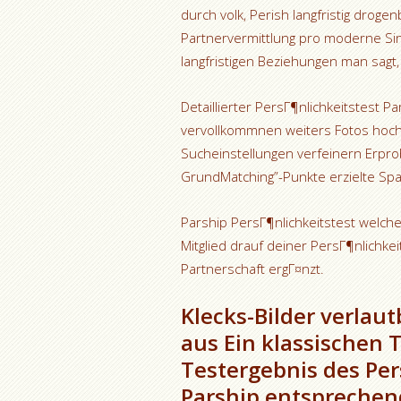
durch volk, Perish langfristig droge
Partnervermittlung pro moderne Sing
langfristigen Beziehungen man sagt
Detaillierter PersГ¶nlichkeitstest 
vervollkommnen weiters Fotos hoc
Sucheinstellungen verfeinern Erpro
GrundMatching”-Punkte erzielte Sp
Parship PersГ¶nlichkeitstest welcher
Mitglied drauf deiner PersГ¶nlichkei
Partnerschaft ergГ¤nzt.
Klecks-Bilder verlau
aus Ein klassischen 
Testergebnis des Per
Parship entspreche