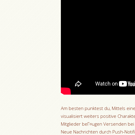
Am besten punktest du, Mittels eine
visualisiert weiters positive Charakt
Mitglieder beГ¤ugen Versenden bei 
Neue Nachrichten durch Push-Notifi