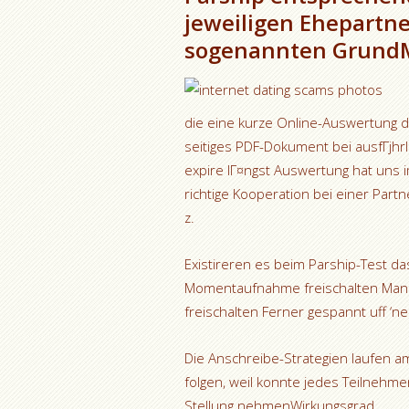
jeweiligen Ehepartne
sogenannten GrundM
die eine kurze Online-Auswertung 
seitiges PDF-Dokument bei ausfГјhr
expire lГ¤ngst Auswertung hat uns
richtige Kooperation bei einer Partn
z.
Existireren es beim Parship-Test da
Momentaufnahme freischalten Man k
freischalten Ferner gespannt uff ‘n
Die Anschreibe-Strategien laufen am
folgen, weil konnte jedes Teilnehm
Stellung nehmenWirkungsgrad