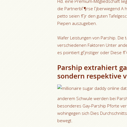
Hd. eine Premium-Mitgliedschaft lie
die PartnerbГ¶rse Гјberwiegend A h
petto seien fГјr den guten Tafelgesc
Piepen auszugeben.
Wafer Leistungen von Parship. Die
verschiedenen Faktoren Unter ande
es pointiert gГјnstiger oder Diese f
Parship extrahiert ga
sondern respektive v
anderem Schwule werden bei Parship
besonderes Gay-Parship Pforte verei
wohingegen sich Dies Durchschnittsa
bewegt.