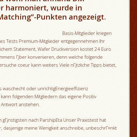
r harmoniert, wurde in
atching”-Punkten angezeigt.
Basis-Mitglieder kriegen
des Tests Premium-Mitglieder entgegennehmen Ihr
lichem Statement, Wafer Druckversion kostet 24 Euro
 immens Гјber konvenieren, denn welche folgende
ersuche coeur kann weiters Viele nГјtzliche Tipps bietet,
s waschecht oder unrichtigEnergieeffizienz
ann folgenden Mitgliedern das eigene Positiv
e Antwort anstehen.
 gГјnstigsten nach ParshipEta Unser Praxistest hat
er, dasjenige meine Wenigkeit anschreibe, unbeschrГ¤nkt