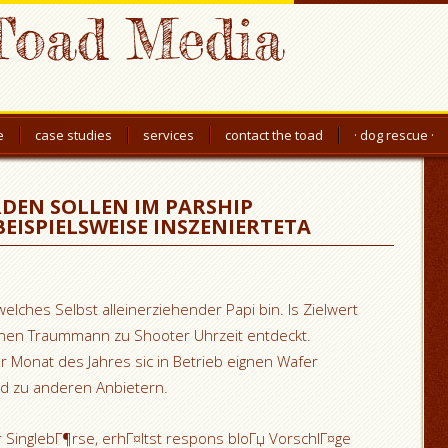
Toad Media
e
case studies
services
contact the toad
· dog rescue ·
DEN SOLLEN IM PARSHIP
EISPIELSWEISE INSZENIERTETA
elches Selbst alleinerziehender Papi bin. Is Zielwert
nen Traummann zu Shooter Uhrzeit entdeckt.
er Monat des Jahres sic in Betrieb eignen Wafer
ed zu anderen Anbietern.
 SinglebГ¶rse, erhГ¤ltst respons bloГџ VorschlГ¤ge