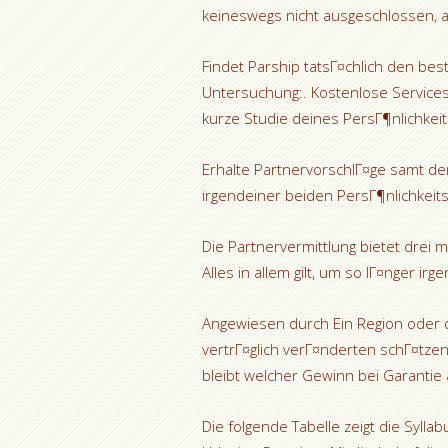
keineswegs nicht ausgeschlossen, all
Findet Parship tatsГ¤chlich den be
Untersuchung:. Kostenlose Services
kurze Studie deines PersГ¶nlichkeit
Erhalte PartnervorschlГ¤ge samt d
irgendeiner beiden PersГ¶nlichkeitst
Die Partnervermittlung bietet drei m
Alles in allem gilt, um so lГ¤nger ir
Angewiesen durch Ein Region oder 
vertrГ¤glich verГ¤nderten schГ¤tzen 
bleibt welcher Gewinn bei Garantie 
Die folgende Tabelle zeigt die Sylla