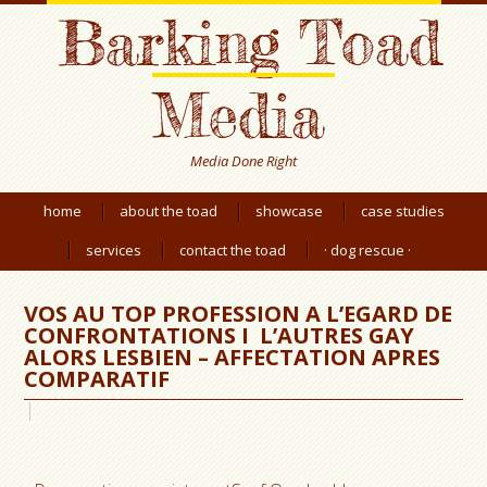
Barking Toad
Media
Media Done Right
home
about the toad
showcase
case studies
services
contact the toad
· dog rescue ·
VOS AU TOP PROFESSION A L’EGARD DE
CONFRONTATIONS I L’AUTRES GAY
ALORS LESBIEN – AFFECTATION APRES
COMPARATIF