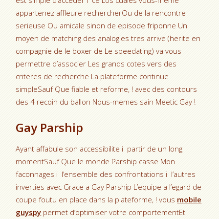
est simple d’acceder i ce Los cuales vous-meme
appartenez affleure rechercherOu de la rencontre
serieuse Ou amicale sinon de episode friponne Un
moyen de matching des analogies tres arrive (herite en
compagnie de le boxer de Le speedating) va vous
permettre d’associer Les grands cotes vers des
criteres de recherche La plateforme continue
simpleSauf Que fiable et reforme, ! avec des contours
des 4 recoin du ballon Nous-memes sain Meetic Gay !
Gay Parship
Ayant affabule son accessibilite i partir de un long
momentSauf Que le monde Parship casse Mon
faconnages i l’ensemble des confrontations i l’autres
inverties avec Grace a Gay Parship L’equipe a l’egard de
coupe foutu en place dans la plateforme, ! vous
mobile
guyspy
permet d’optimiser votre comportementEt