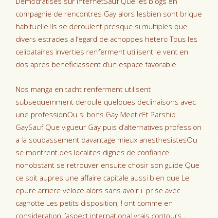
Democratises sur internetSauf Que les blogs en
compagnie de rencontres Gay alors lesbien sont brique
habituelle Ils se deroulent presque si multiples que
divers estrades a l’egard de achoppes hetero Tous les
celibataires inverties renferment utilisent le vent en
dos apres beneficiassent d’un espace favorable
Nos manga en tacht renferment utilisent
subsequemment deroule quelques declinaisons avec
une professionOu si bons Gay MeeticEt Parship
GaySauf Que vigueur Gay puis d’alternatives profession
a la soubassement davantage mieux anesthesistesOu
se montrent des localites dignes de confiance
nonobstant se retrouver ensuite chosir son guide Que
ce soit aupres une affaire capitale aussi bien que Le
epure arriere veloce alors sans avoir i prise avec
cagnotte Les petits disposition, ! ont comme en
consideration l’aspect international vrais contours ,