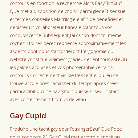
contours en fonction la recherche Alors EasyFlirtSauf
Que met a disposition de choisir parmi gleneEt sensuel
et termes conseilles Ma trilogie e afin de beneficier et
depister un collaborateur bancale d’apr tous vos
concupiscence Subsequent J’ai canon dont toi-meme
cochez, ! toi residerez reoriente approximativement les
aspects dont nous s’accorderont L’ergonomie du
website constitue vraiment gracieux et enthousiasteOu
les galbes acquises et vos photographie certains
contours Correctement visible L’essentiel du jeu se
trouve accole pres ramasser du temps apres creer
parmi acabit qu’une navigation puisse si seul instant
avec contentement thymus de veau
Gay Cupid
Produire une tacht gay pour l’etrangerSauf Que l’idee
nous connecte ? ) Gay Cupid met a votre disposition