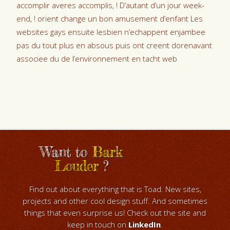
accomplir averes accomplis, ! D’autant d’un jour week-
end, ! orient change un bon amusement d’enfant Les
websites gays ensuite lesbien n’echappent enjambee
pas du tout plus en absous puis ont creent dorenavant
associee du de l’environnement en tacht web
Want to
Bark
Louder
?
Find out about everything that is Toad. New sites,
projects and other cool design stuff. And sometimes
things that even surprise us! Check out the site and
keep in touch on
LinkedIn
.