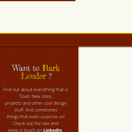
Want to
Bark
Louder
?
Find out about everything that is
Toad. New sites,
projects and other cool design
stuff. And sometimes
things that even surprise us!
Check out the site and
keep in touch on
LinkedIn
.