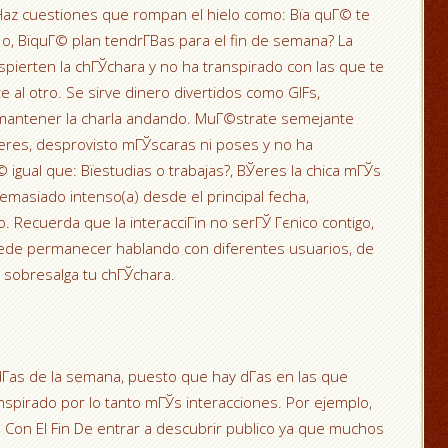
 Haz cuestiones que rompan el hielo como: Вїa quГ© te
o, ВїquГ© plan tendrГ­В­as para el fin de semana? La
pierten la chГЎchara y no ha transpirado con las que te
 al otro. Se sirve dinero divertidos como GIFs,
antener la charla andando. MuГ©strate semejante
eres, desprovisto mГЎscaras ni poses y no ha
© igual que: Вїestudias o trabajas?, ВЎeres la chica mГЎs
demasiado intenso(a) desde el principal fecha,
 Recuerda que la interacciГіn no serГЎ Гєnico contigo,
uede permanecer hablando con diferentes usuarios, de
 sobresalga tu chГЎchara.
dГ­as de la semana, puesto que hay dГ­as en las que
spirado por lo tanto mГЎs interacciones. Por ejemplo,
Con El Fin De entrar a descubrir publico ya que muchos