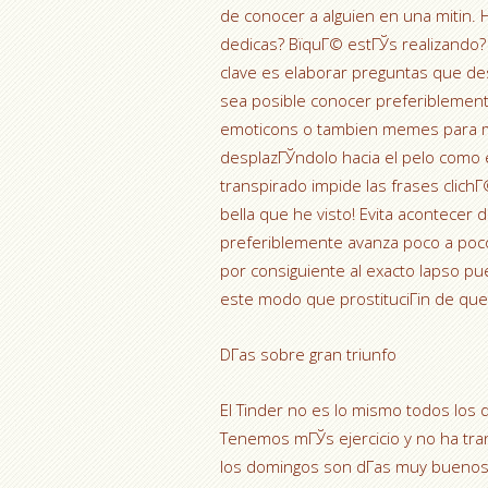
de conocer a alguien en una mitin.
dedicas? ВїquГ© estГЎs realizando? 
clave es elaborar preguntas que des
sea posible conocer preferiblemente
emoticons o tambien memes para m
desplazГЎndolo hacia el pelo como 
transpirado impide las frases clichГ
bella que he visto! Evita acontecer 
preferiblemente avanza poco a poco.
por consiguiente al exacto lapso p
este modo que prostituciГіn de que
DГ­as sobre gran triunfo
El Tinder no es lo mismo todos los 
Tenemos mГЎs ejercicio y no ha tran
los domingos son dГ­as muy buenos 