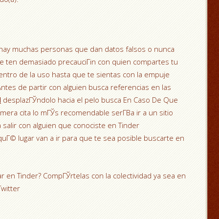
er hay muchas personas que dan datos falsos o nunca
ue ten demasiado precauciГіn con quien compartes tu
ntro de la uso hasta que te sientas con la empuje
Antes de partir con alguien busca referencias en las
d
desplazГЎndolo hacia el pelo busca En Caso De Que
era cita lo mГЎs recomendable serГ­В­a ir a un sitio
a salir con alguien que conociste en Tinder
 quГ© lugar van a ir para que te sea posible buscarte en
ar en Tinder? CompГЎrtelas con la colectividad ya sea en
witter