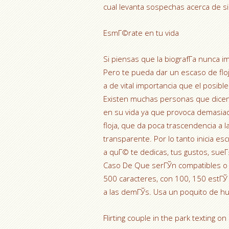
cual levanta sospechas acerca de s
EsmГ©rate en tu vida
Si piensas que la biografГ­a nunca i
Pero te pueda dar un escaso de floj
a de vital importancia que el posib
Existen muchas personas que dicen 
en su vida ya que provoca demasiad
floja, que da poca trascendencia a
transparente. Por lo tanto inicia es
a quГ© te dedicas, tus gustos, sue
Caso De Que serГЎn compatibles o 
500 caracteres, con 100, 150 estГЎ s
a las demГЎs. Usa un poquito de h
Flirting couple in the park texting 