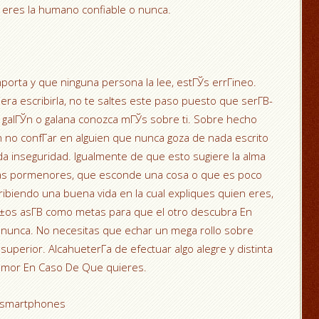
i eres la humano confiable o nunca.
mporta y que ninguna persona la lee, estГЎs errГіneo.
era escribirla, no te saltes este paso puesto que serГ­В­
le galГЎn o galana conozca mГЎs sobre ti. Sobre hecho
no confГ­ar en alguien que nunca goza de nada escrito
a inseguridad. Igualmente de que esto sugiere la alma
 las pormenores, que esconde una cosa o que es poco
cribiendo una buena vida en la cual expliques quien eres,
Г±os asГ­В­ como metas para que el otro descubra En
nunca. No necesitas que echar un mega rollo sobre
uperior. AlcahueterГ­a de efectuar algo alegre y distinta
umor En Caso De Que quieres.
on smartphones