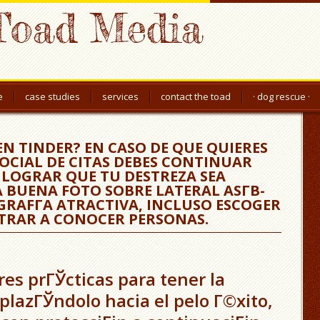
Toad Media
e
case studies
services
contact the toad
· dog rescue ·
EN TINDER? EN CASO DE QUE QUIERES
SOCIAL DE CITAS DEBES CONTINUAR
E LOGRAR QUE TU DESTREZA SEA
A BUENA FOTO SOBRE LATERAL ASГ­В­
RAFГ­A ATRACTIVA, INCLUSO ESCOGER
ENTRAR A CONOCER PERSONAS.
es prГЎcticas para tener la
plazГЎndolo hacia el pelo Г©xito,