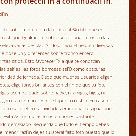
con protecciГіn a continuaciГіn.
ciГіn
te subir la foto en tu lateral, acuГ©rdate que en
go asГ­ que Igualmente sobre seleccionar fotos en las
eleva varias desplazГЎndolo hacia el pelo en diversas
re close up y diferentes sobre tronco entero
tintas sitios. Esto favorecerГЎ a que te conozcan
as selfies, las fotos borrosas asГ­В­ como obscuras.
prioridad de jornada. Dado que muchos usuarios eligen
tos, elige tonos brillantes con el fin de que tu foto
lgas acompaГ±ado sobre nadie, ni amigas, hijos, ni
s, gorros o sombreros que tapen tu rostro. En caso de
guna cosa, prefiere actividades emocionantes igual que
©s. Evita Asimismo las fotos en poses bastante
ando demasiado. Recuerda que todo el tiempo debes
l menor razГіn dejes tu lateral falto foto puesto que lo