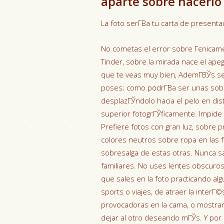
aparte sobre hacerlo 
La foto serГ­В­a tu carta de presenta
No cometas el error sobre Гєnicamen
Tinder, sobre la mirada nace el ape
que te veas muy bien, AdemГ­ВЎs se 
poses; como podrГ­В­a ser unas sob
desplazГЎndolo hacia el pelo en dis
superior fotogrГЎficamente. Impide l
Prefiere fotos con gran luz, sobre 
colores neutros sobre ropa en las fo
sobresalga de estas otras. Nunca sa
familiares. No uses lentes obscuro
que sales en la foto practicando al
sports o viajes, de atraer la interГ
provocadoras en la cama, o mostr
dejar al otro deseando mГЎs. Y por e