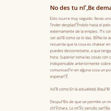
No des tu nГ‚Вє dema
Esto ocurre muy seguido: llevas un
Tinder desplazГЎndolo hacia el pelo 
externamente de la empleo. TГє con
ser asГ­В­ como se lo das. ВЎNo te 
recuerda que la cosa es chatear en 
puedes desconectarte, a que tenga 
hora. Superior toma las cosas con c
indispensable anteriormente sobre 
comunicaciГіn en alguna cosa un poco
esperarГЎ.
AsГ­В­ como En la actualidad, ВїquГ© 
DespuГ©s de que se permite un matc
chГЎchara. Lo mГЎs sencillo serГ­В­