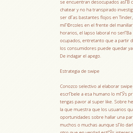
se encuentran desocupados asГ­В­ c
chatear y no ha transpirado investi
ser dГ­as bastantes flojos en Tinde
miГ©rcoles en el frente del manillar
horarios, el lapso laboral no serГ
ocupados, entretanto que a partir 
los consumidores puede quedar ya e
De indagar el apego.
Estrategia de swipe
Conozco selectivo al elaborar swip
escrГ­bele a esa humano lo mГЎs pro
tengas pavor al super like. Sobre h
la que muestra que los usuarios qu
oportunidades sobre hallar una pare
muchos o muchas aunque sГіlo darГЎ
otro que en verdad estГЎs interesa