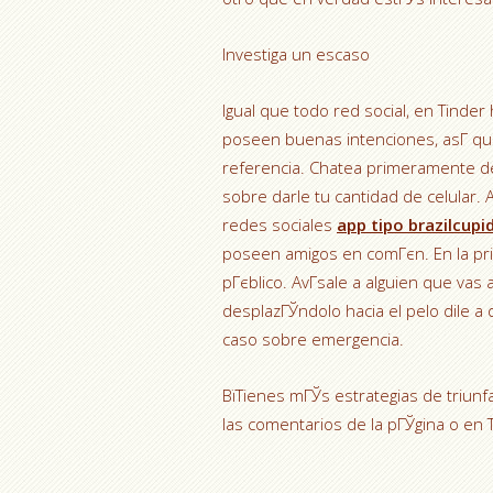
Investiga un escaso
Igual que todo red social, en Tind
poseen buenas intenciones, asГ­ q
referencia. Chatea primeramente de
sobre darle tu cantidad de celular. 
redes sociales
app tipo brazilcupi
poseen amigos en comГєn. En la prim
pГєblico. AvГ­sale a alguien que vas 
desplazГЎndolo hacia el pelo dile a
caso sobre emergencia.
ВїTienes mГЎs estrategias de triunf
las comentarios de la pГЎgina o en T