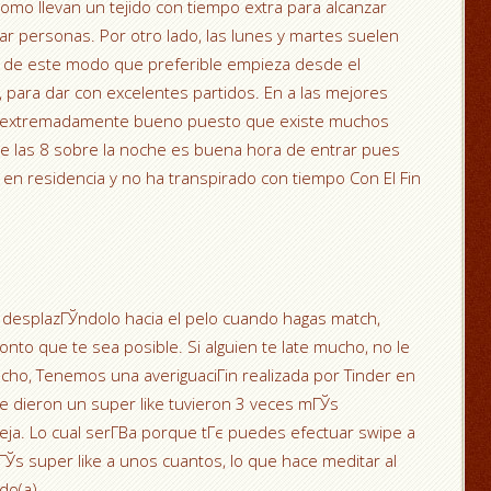
omo llevan un tejido con tiempo extra para alcanzar
gar personas. Por otro lado, las lunes y martes suelen
r, de este modo que preferible empieza desde el
, para dar con excelentes partidos. En a las mejores
­В­a extremadamente bueno puesto que existe muchos
de las 8 sobre la noche es buena hora de entrar pues
n residencia y no ha transpirado con tiempo Con El Fin
e desplazГЎndolo hacia el pelo cuando hagas match,
nto que te sea posible. Si alguien te late mucho, no le
echo, Tenemos una averiguaciГіn realizada por Tinder en
e dieron un super like tuvieron 3 veces mГЎs
ja. Lo cual serГ­В­a porque tГє puedes efectuar swipe a
s super like a unos cuantos, lo que hace meditar al
do(a).