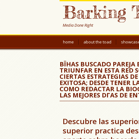
Barking 
Media Done Right
home
about the toad
showcas
ВЇHAS BUSCADO PAREJA 
TRIUNFAR EN ESTA RED 
CIERTAS ESTRATEGIAS D
EXITOSA; DESDE TENER L
COMO REDACTAR LA BIOG
LAS MEJORES DГ­AS DE 
Descubre las superior
superior practica des