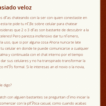
siado veloz
os dГ­as chateando con la ser con quien conectaste en
esta te pide tu nГ‚Вє sobre celular para chatear
sideras que 2 o 3 dГ­as son bastante de descubrir a la
aceleres! Pero parezca inofensivo dar tu nГєmero,
la uso, que si por alguna cosa Ahora nunca te late
tu celular en donde te puede comunicarse a cualquier
alma y continuada con el chat interno por el tiempo
dar sus celulares y no ha transpirado transformar la
 mГЎs formal. Si le interesas an el novio o la novia,
le digo?
h con alguien bastantes se preguntan cГіmo iniciar la
a comenzar con la plГЎtica casual, como cuando acabas