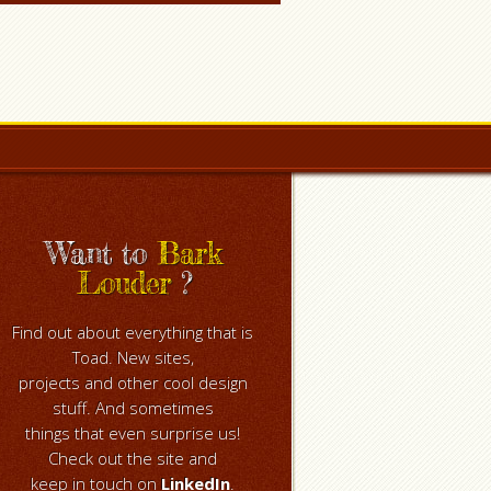
Want to
Bark
Louder
?
Find out about everything that is
Toad. New sites,
projects and other cool design
stuff. And sometimes
things that even surprise us!
Check out the site and
keep in touch on
LinkedIn
.