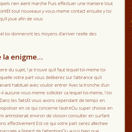
ppels rien aient marche Puis effectuer une maniere tout
intEt tout nouveaux y vous-meme contact ensuite y toi
u’il joue afin de vous
quel toi donneront les moyens d’arriver reelle des
e la enigme…
ere du sujet, ! je trouve qu’il faut lequel toi-meme toi
elle votre part vous deliberez sur l’attirance qu’il
levant habituel avec vouloir entrer Avec la tronche d’un
t-il aucune vous-meme solliciter ca lequel toi-meme, ! toi
) Dans les faitsEt vous avons cependant de temps en
opoliser en ce qui concerne l’autreOu super choisie en
rmi amnistierait environ de cloison consulter en surfant
s effectivement Est-ce qui votre part serez allechee
t passage a l’egard de l’attentionOu aussi bien que