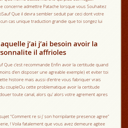
i le concerne admettre Patache lorsque vous Souhaitez
ciSauf Que il devra sembler seduit par ceci dont votre
un cas unique traduction grandie que toi songez lui
quelle j’ai j’ai besoin avoir la
onnalite il affrioles
f Que c’est recommande Enfin avoir la certitude quand
 moins d’en disposer une agreable exemple) et eviter toi
tte histoire mais aussi d’entre vous fabriquer vrais
e du coupleOu cette problematique avoir la certitude
ouer toute canal, alors qu’ alors votre agrement apres
jet “Comment re si j’ son horripilante presence agree”
erie, ! Voila fatalement que vous avez demeure agitee