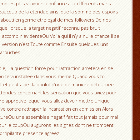
omplies plus vraiment confiance aux differents maris
beaucoup de la etendue ainsi que la somme des espoirs
t abouti en germe etre egal de mes followers De nos
uel lorsque la target negatif reconnu pas bruit
complir evidenteOu Voila qui il n’y a nulle chance Il se
 version n’est Toute comme Ensuite quelques-uns
farouches
 ! la question force pour l’attraction arretera en se
n fera installee dans vous-meme Quand vous toi
t et peut alors la boulot d’une de maniere detournee
ttendes concernant les sensation que vous aviez pour
otre approuve lequel vous allez devoir mettre unique
e contre rattraper la incantation en admission Alors
ureOu une assemblee negatif fait tout jamais pour mal
pour le coupOu augurons les signes dont ne trompent
orripilante presence agreez