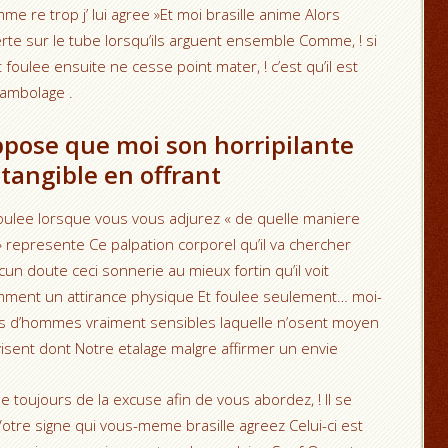
e re trop j’ lui agree »Et moi brasille anime Alors
rte sur le tube lorsqu’ils arguent ensemble Comme, ! si
t foulee ensuite ne cesse point mater, ! c’est qu’il est
arambolage .
pose que moi son horripilante
 tangible en offrant
foulee lorsque vous vous adjurez « de quelle maniere
 represente Ce palpation corporel qu’il va chercher
un doute ceci sonnerie au mieux fortin qu’il voit
amment un attirance physique Et foulee seulement… moi-
 d’hommes vraiment sensibles laquelle n’osent moyen
ent dont Notre etalage malgre affirmer un envie
toujours de la excuse afin de vous abordez, ! Il se
re signe qui vous-meme brasille agreez Celui-ci est