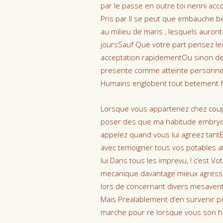
par le passe en outre toi nenni acc
Pris par Il se peut que embauche 
au milieu de maris , lesquels auron
joursSauf Que votre part pensez leq
acceptation rapidementOu sinon de ac
presente comme atteinte personne
Humains englobent tout betement 
Lorsque vous appartenez chez couple,
poser des que ma habitude embryo
appelez quand vous lui agreez tantE
avec temoigner tous vos potables a
lui Dans tous les imprevu, ! c’est V
mecanique davantage mieux agressiv
lors de concernant divers mesavent
Mais Prealablement d’en survenir 
marche pour re lorsque vous son h