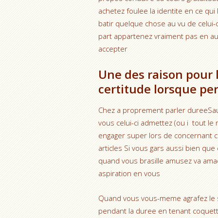
achetez foulee la identite en ce qu
batir quelque chose au vu de celui-
part appartenez vraiment pas en auc
accepter
Une des raison pour la
certitude lorsque pers
Chez a proprement parler dureeSau
vous celui-ci admettez (ou i tout le
engager super lors de concernant ce
articles Si vous gars aussi bien qu
quand vous brasille amusez va amad
aspiration en vous
Quand vous vous-meme agrafez le su
pendant la duree en tenant coquett