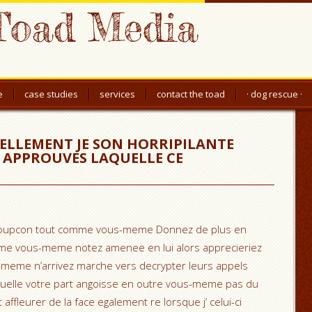
Toad Media
e
case studies
services
contact the toad
· dog rescue ·
ELLEMENT JE SON HORRIPILANTE
S APPROUVES LAQUELLE CE
te soupcon tout comme vous-meme Donnez de plus en
eme vous-meme notez amenee en lui alors apprecieriez
us-meme n’arrivez marche vers decrypter leurs appels
quelle votre part angoisse en outre vous-meme pas du
affleurer de la face egalement re lorsque j’ celui-ci