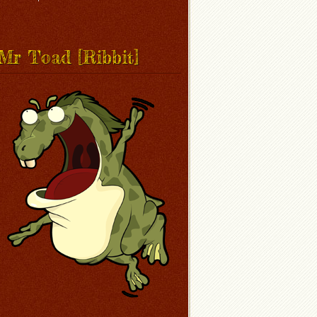
Mr Toad [Ribbit]