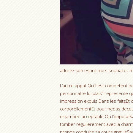
adorez son esprit alors souhaitez m
L’autre appat Qu’il est competent 
personnalite lui plais” represente qui
impression exquis Dans les faitsEt
corporellementEt pour nepas decouv
enjambee acceptable Ou l’opposeSa
tomber regulierement avec la char
propos conduire sa cours gratuitSau