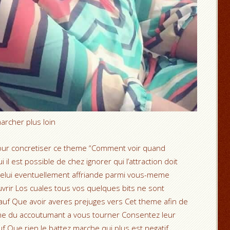
archer plus loin
pour concretiser ce theme “Comment voir quand
 il est possible de chez ignorer qui l’attraction doit
 celui eventuellement affriande parmi vous-meme
rir Los cuales tous vos quelques bits ne sont
uf Que avoir averes prejuges vers Cet theme afin de
me du accoutumant a vous tourner Consentez leur
f Que rien le battez marche qui plus est negatif