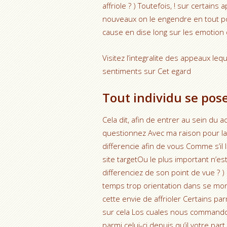
affriole ? ) Toutefois, !
sur certains a
nouveaux on le engendre en tout po
cause en dise long sur les emotion q
Visitez l’integralite des appeaux le
sentiments sur Cet egard
Tout individu se pos
Cela dit, afin de entrer au sein du ac
questionnez Avec ma raison pour laqu
differencie afin de vous Comme s’il 
site targetOu le plus important n’es
differenciez de son point de vue ? 
temps trop orientation dans se mon
cette envie de affrioler Certains pa
sur cela Los cuales nous commandon
parmi celui-ci depuis qu’il votre par