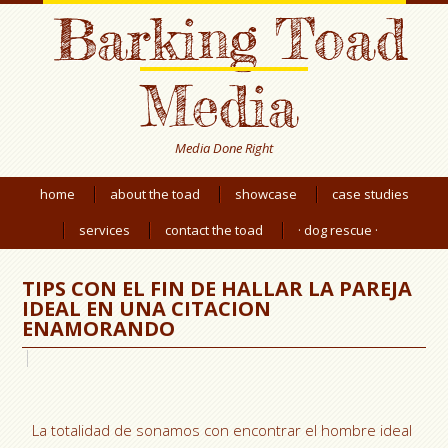
Barking Toad
Media
Media Done Right
home
about the toad
showcase
case studies
services
contact the toad
· dog rescue ·
TIPS CON EL FIN DE HALLAR LA PAREJA
IDEAL EN UNA CITACION
ENAMORANDO
La totalidad de sonamos con encontrar el hombre ideal