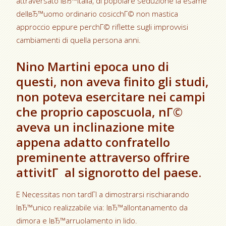
attraversato lвЂ™Italia, di popolare seduzione la esame
dellвЂ™uomo ordinario cosicchГ© non mastica
approccio eppure perchГ© riflette sugli improvvisi
cambiamenti di quella persona anni.
Nino Martini epoca uno di
questi, non aveva finito gli studi,
non poteva esercitare nei campi
che proprio caposcuola, nГ©
aveva un inclinazione mite
appena adatto confratello
preminente attraverso offrire
attivitГ al signorotto del paese.
E Necessitas non tardГІ a dimostrarsi rischiarando
lвЂ™unico realizzabile via: lвЂ™allontanamento da
dimora e lвЂ™arruolamento in lido.