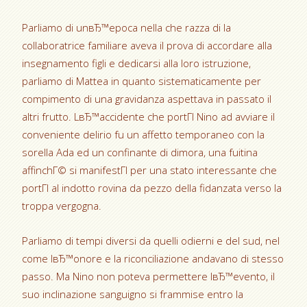
Parliamo di unвЂ™epoca nella che razza di la
collaboratrice familiare aveva il prova di accordare alla
insegnamento figli e dedicarsi alla loro istruzione,
parliamo di Mattea in quanto sistematicamente per
compimento di una gravidanza aspettava in passato il
altri frutto. LвЂ™accidente che portГІ Nino ad avviare il
conveniente delirio fu un affetto temporaneo con la
sorella Ada ed un confinante di dimora, una fuitina
affinchГ© si manifestГІ per una stato interessante che
portГІ al indotto rovina da pezzo della fidanzata verso la
troppa vergogna.
Parliamo di tempi diversi da quelli odierni e del sud, nel
come lвЂ™onore e la riconciliazione andavano di stesso
passo. Ma Nino non poteva permettere lвЂ™evento, il
suo inclinazione sanguigno si frammise entro la