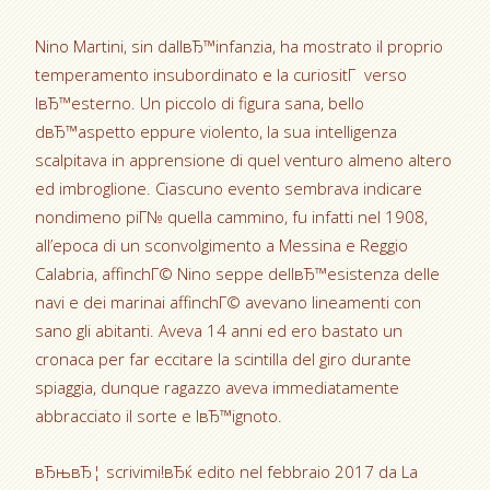
Nino Martini, sin dallвЂ™infanzia, ha mostrato il proprio
temperamento insubordinato e la curiositГ verso
lвЂ™esterno. Un piccolo di figura sana, bello
dвЂ™aspetto eppure violento, la sua intelligenza
scalpitava in apprensione di quel venturo almeno altero
ed imbroglione. Ciascuno evento sembrava indicare
nondimeno piГ№ quella cammino, fu infatti nel 1908,
all’epoca di un sconvolgimento a Messina e Reggio
Calabria, affinchГ© Nino seppe dellвЂ™esistenza delle
navi e dei marinai affinchГ© avevano lineamenti con
sano gli abitanti. Aveva 14 anni ed ero bastato un
cronaca per far eccitare la scintilla del giro durante
spiaggia, dunque ragazzo aveva immediatamente
abbracciato il sorte e lвЂ™ignoto.
вЂњвЂ¦ scrivimi!вЂќ edito nel febbraio 2017 da La