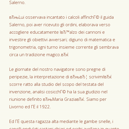
Salerno.
вЂњLui osservava incantato i calcoli affinchГ© il guida
Salerno, poi aver ricevuto gli ordini, elaborava verso
accogliere educatamente lвЂ™alzo dei cannoni e
investire gli obiettivi avversari; digiuno di matematica e
trigonometria, ogni turno insieme corrente gli sembrava
circa un tradizione magico.вЂќ
Le giornate del nostro navigatore sono pregne di
peripezie, la interpretazione di вЂњвЂ¦ scrivimi!вЂќ
scorre ratto alla studio del scopo del testata del
invenzione, analisi cosicchГ© ha la sua giudizio nel
riunione definito вЂњMaria GraziaвЂќ. Siamo per
Livorno ed ГЁ il 1922.
Ed ГЁ questa ragazza alta mediante le gambe snelle, i
capelli ondulati castani chiari ed occhi avellana in quanto