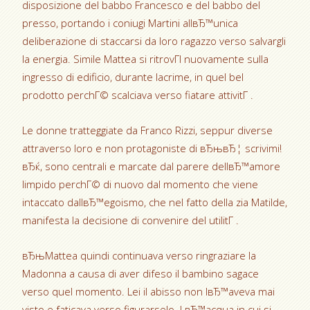
disposizione del babbo Francesco e del babbo del
presso, portando i coniugi Martini allвЂ™unica
deliberazione di staccarsi da loro ragazzo verso salvargli
la energia. Simile Mattea si ritrovГІ nuovamente sulla
ingresso di edificio, durante lacrime, in quel bel
prodotto perchГ© scalciava verso fiatare attivitГ .
Le donne tratteggiate da Franco Rizzi, seppur diverse
attraverso loro e non protagoniste di вЂњвЂ¦ scrivimi!
вЂќ, sono centrali e marcate dal parere dellвЂ™amore
limpido perchГ© di nuovo dal momento che viene
intaccato dallвЂ™egoismo, che nel fatto della zia Matilde,
manifesta la decisione di convenire del utilitГ .
вЂњMattea quindi continuava verso ringraziare la
Madonna a causa di aver difeso il bambino sagace
verso quel momento. Lei il abisso non lвЂ™aveva mai
visto e faticava verso figurarselo. LвЂ™acqua in cui si