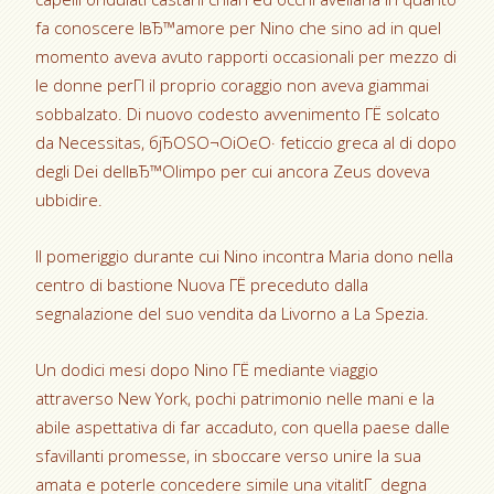
fa conoscere lвЂ™amore per Nino che sino ad in quel
momento aveva avuto rapporti occasionali per mezzo di
le donne perГІ il proprio coraggio non aveva giammai
sobbalzato. Di nuovo codesto avvenimento ГЁ solcato
da Necessitas, бјЂОЅО¬ОіОєО· feticcio greca al di dopo
degli Dei dellвЂ™Olimpo per cui ancora Zeus doveva
ubbidire.
Il pomeriggio durante cui Nino incontra Maria dono nella
centro di bastione Nuova ГЁ preceduto dalla
segnalazione del suo vendita da Livorno a La Spezia.
Un dodici mesi dopo Nino ГЁ mediante viaggio
attraverso New York, pochi patrimonio nelle mani e la
abile aspettativa di far accaduto, con quella paese dalle
sfavillanti promesse, in sboccare verso unire la sua
amata e poterle concedere simile una vitalitГ degna