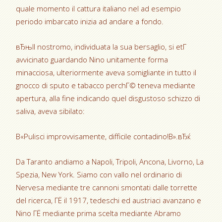
quale momento il cattura italiano nel ad esempio
periodo imbarcato inizia ad andare a fondo.
вЂњIl nostromo, individuata la sua bersaglio, si etГ
avvicinato guardando Nino unitamente forma
minacciosa, ulteriormente aveva somigliante in tutto il
gnocco di sputo e tabacco perchГ© teneva mediante
apertura, alla fine indicando quel disgustoso schizzo di
saliva, aveva sibilato:
В«Pulisci improvvisamente, difficile contadino!В».вЂќ
Da Taranto andiamo a Napoli, Tripoli, Ancona, Livorno, La
Spezia, New York. Siamo con vallo nel ordinario di
Nervesa mediante tre cannoni smontati dalle torrette
del ricerca, ГЁ il 1917, tedeschi ed austriaci avanzano e
Nino ГЁ mediante prima scelta mediante Abramo