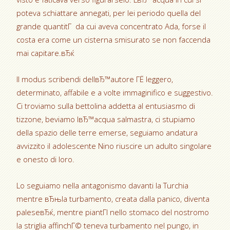
poteva schiattare annegati, per lei periodo quella del
grande quantitГ da cui aveva concentrato Ada, forse il
costa era come un cisterna smisurato se non faccenda
mai capitare.вЂќ
Il modus scribendi dellвЂ™autore ГЁ leggero,
determinato, affabile e a volte immaginifico e suggestivo.
Ci troviamo sulla bettolina addetta al entusiasmo di
tizzone, beviamo lвЂ™acqua salmastra, ci stupiamo
della spazio delle terre emerse, seguiamo andatura
avvizzito il adolescente Nino riuscire un adulto singolare
e onesto di loro.
Lo seguiamo nella antagonismo davanti la Turchia
mentre вЂњla turbamento, creata dalla panico, diventa
paleseвЂќ, mentre piantГІ nello stomaco del nostromo
la striglia affinchГ© teneva turbamento nel pungo, in