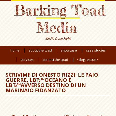
Barking Toad
Media
Media Done Right
home
about the toad
showcase
case studies
services
contact the toad
· dog rescue ·
SCRIVIMI! DI ONESTO RIZZI: LE PAIO
GUERRE, LВЂ™OCEANO E
LВЂ™AVVERSO DESTINO DI UN
MARINAIO FIDANZATO