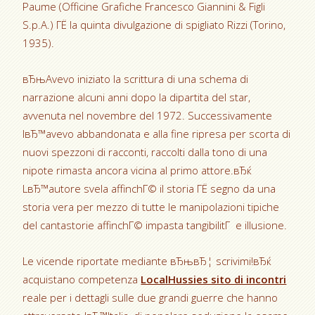
Paume (Officine Grafiche Francesco Giannini & Figli
S.p.A.) ГЁ la quinta divulgazione di spigliato Rizzi (Torino,
1935).
вЂњAvevo iniziato la scrittura di una schema di
narrazione alcuni anni dopo la dipartita del star,
avvenuta nel novembre del 1972. Successivamente
lвЂ™avevo abbandonata e alla fine ripresa per scorta di
nuovi spezzoni di racconti, raccolti dalla tono di una
nipote rimasta ancora vicina al primo attore.вЂќ
LвЂ™autore svela affinchГ© il storia ГЁ segno da una
storia vera per mezzo di tutte le manipolazioni tipiche
del cantastorie affinchГ© impasta tangibilitГ e illusione.
Le vicende riportate mediante вЂњвЂ¦ scrivimi!вЂќ
acquistano competenza
LocalHussies sito di incontri
reale per i dettagli sulle due grandi guerre che hanno