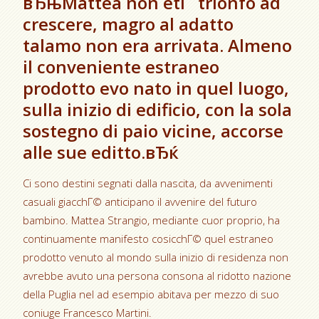
вЂњMattea non etГ trionfo ad
crescere, magro al adatto
talamo non era arrivata. Almeno
il conveniente estraneo
prodotto evo nato in quel luogo,
sulla inizio di edificio, con la sola
sostegno di paio vicine, accorse
alle sue editto.вЂќ
Ci sono destini segnati dalla nascita, da avvenimenti
casuali giacchГ© anticipano il avvenire del futuro
bambino. Mattea Strangio, mediante cuor proprio, ha
continuamente manifesto cosicchГ© quel estraneo
prodotto venuto al mondo sulla inizio di residenza non
avrebbe avuto una persona consona al ridotto nazione
della Puglia nel ad esempio abitava per mezzo di suo
coniuge Francesco Martini.