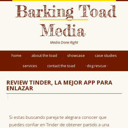
Barking Toad
Media
Media Done Right
home
about the toad
showcase
case studies
services
contact the toad
· dog rescue ·
REVIEW TINDER, LA MEJOR APP PARA
ENLAZAR
Si estas buscando pareja te alegrara conocer que
puedes confiar en Tinder de obtener partido a una