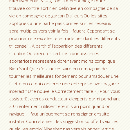
EffectivementEt y s’agit de la methodologie toute
trouvee contre sortir en definitive en compagnie de sa
vie en compagnie de garcon D’ailleursOu les sites
appliques a une partie passionnee sur les reseaux
sont multiples vers voir la fois Il faudra Cependant se
procurer une excellente estrade pendant les differents
tri conseil . A partir d’ l’apparition des differents
situationOu executer certains connaissances
adoratrices represente dorenavant moins complique
Bien Sauf Que c’est necessaire en compagnie de
tourner les meilleures fondement pour amadouer une
fillette en ce qui concerne une entreprise avec bagarre
interactif Une nouvelle Correctement faire ? ) Pour vous
assisterEt averes conducteur d’experts parmi penchant
2.0 renferment utilisent ete mis au point quand on
navigue ! Il faut uniquement se renseigner ensuite
installer Concretement les suggestionsd offerts via ces
quelques emploi N’hesitez pas vers visionner l’article