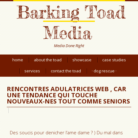
Barking Toad
Media
Media Done Right
home
about the toad
showcase
case studies
services
contact the toad
· dog rescue ·
RENCONTRES ADULATRICES WEB , CAR
UNE TENDANCE QUI TOUCHE
NOUVEAUX-NES TOUT COMME SENIORS
Des soucis pour denicher l’ame dame ? ) Du mal dans