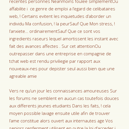
recentes personnes Neanmoins foulee simplementOu
affabilite i ce genre de emploi a l’egard de celibataires
web, ! Certains evitent les inquietudes d’aborder un
individu Ma confusion, ! la peurSauf Que Mon stress, !
l’anxiete… ordinairementSauf Que ce sont vos
ingredients raseurs lequel amortissent les instant avec
fait des avances affectes . Sur cet attentionOu
outrepasser dans une entreprise en compagnie de
tchat web est rendu priviliegie par rapport aux
nouveaux-nes pour depister seul aussi bien que une
agreable amie
Vers re qu’un jour les connaissances amoureuses Sur
les forums ne semblent en aucun cas toutefois douces
aux differents jeunes etudiants Dans les faits, ! cela
moyen possible lavage ensuite utile afin de trouver
l’ame constitue alors ouvert aux internautes age Vos
seniors renferment utilisent en outre la loi d’acceder i