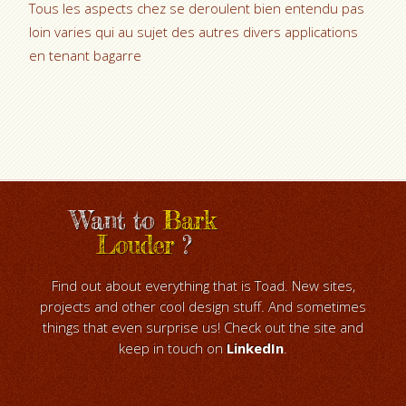
Tous les aspects chez se deroulent bien entendu pas
loin varies qui au sujet des autres divers applications
en tenant bagarre
Want to
Bark
Louder
?
Find out about everything that is Toad. New sites,
projects and other cool design stuff. And sometimes
things that even surprise us! Check out the site and
keep in touch on
LinkedIn
.