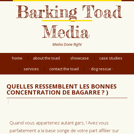
Barking Toad
Media
Media Done Right
home
about the toad
showcase
case studies
services
contact the toad
· dog rescue ·
QUELLES RESSEMBLENT LES BONNES
CONCENTRATION DE BAGARRE ? )
Quand vous appartenez autant gars, ! Avez vous
parfaitement a la base songe de votre part affilier sur