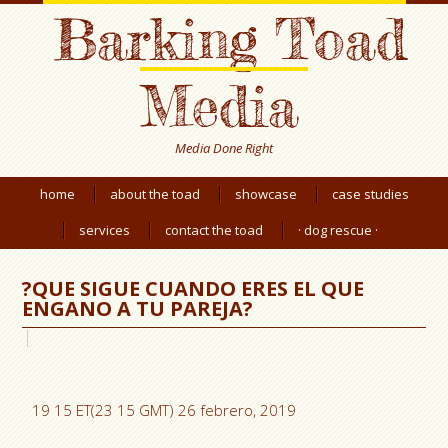
Barking Toad
Media
Media Done Right
home
about the toad
showcase
case studies
services
contact the toad
· dog rescue ·
?QUE SIGUE CUANDO ERES EL QUE
ENGANO A TU PAREJA?
19 15 ET(23 15 GMT) 26 febrero, 2019