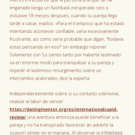
enganado tenga un flashback inesperado seis o
inclusive 18 meses despues, cuando su pareja llega
tarde a casa», explico. «Para el tramposo que ha estado
intentando acontecer confiable, seri­a excesivamente
frustrante, asi­ como seri­a probable que digan, ‘?todavia
estas pensando en eso?’ sin embargo reponer
Solamente con ‘Lo siento tanto por haberte lastimado’
va en enorme modo para tranquilizar a su pareja y
impedir el lastimoso resurgimiento sobre un
intercambio acalorado», dice la experta.
Independientemente sobre si su contacto sobrevive,
realizar el labor de vencer
https://datingmentor.org/es/internationalcupid-
review/
una aventura amorosa puede beneficiar a la
pareja y no ha transpirado favorecer an advertir la
ocasion similar en el manana. Al observar la infidelidad,