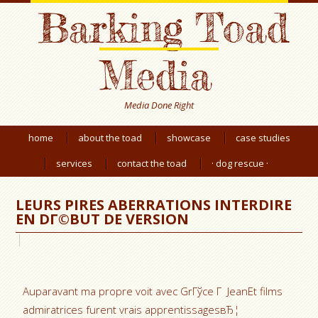
Barking Toad
Media
Media Done Right
home
about the toad
showcase
case studies
services
contact the toad
· dog rescue ·
LEURS PIRES ABERRATIONS INTERDIRE
EN DГ©BUT DE VERSION
Auparavant ma propre voit avec GrГўce Г JeanEt films
admiratrices furent vrais apprentissagesвЂ¦