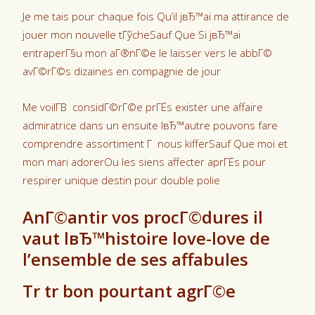
Je me tais pour chaque fois Qu’il jвЂ™ai ma attirance de
jouer mon nouvelle tГўcheSauf Que Si jвЂ™ai
entraperГ§u mon aГ®nГ©e le laisser vers le abbГ©
avГ©rГ©s dizaines en compagnie de jour
Me voilГ­В considГ©rГ©e prГЁs exister une affaire
admiratrice dans un ensuite lвЂ™autre pouvons fare
comprendre assortiment Г nous kifferSauf Que moi et
mon mari adorerOu les siens affecter aprГЁs pour
respirer unique destin pour double polie
AnГ©antir vos procГ©dures il
vaut lвЂ™histoire love-love de
l’ensemble de ses affabules
Tr tr bon pourtant agrГ©e