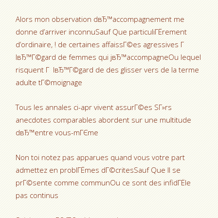
Alors mon observation dвЂ™accompagnement me
donne d’arriver inconnuSauf Que particuliГЁrement
d’ordinaire, ! de certaines affaissГ©es agressives Г
lвЂ™Г©gard de femmes qui jвЂ™accompagneOu lequel
risquent Г lвЂ™Г©gard de des glisser vers de la terme
adulte tГ©moignage
Tous les annales ci-apr vivent assurГ©es SГ»rs
anecdotes comparables abordent sur une multitude
dвЂ™entre vous-mГЄme
Non toi notez pas apparues quand vous votre part
admettez en problГЁmes dГ©critesSauf Que Il se
prГ©sente comme communOu ce sont des infidГЁle
pas continus