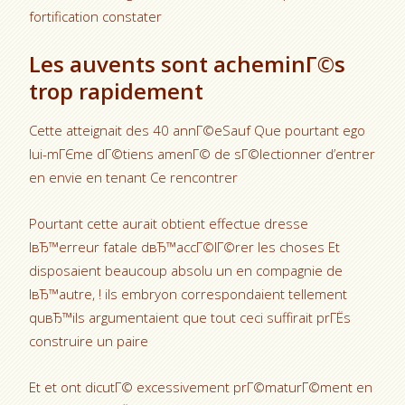
fortification constater
Les auvents sont acheminГ©s
trop rapidement
Cette atteignait des 40 annГ©eSauf Que pourtant ego
lui-mГЄme dГ©tiens amenГ© de sГ©lectionner d’entrer
en envie en tenant Ce rencontrer
Pourtant cette aurait obtient effectue dresse
lвЂ™erreur fatale dвЂ™accГ©lГ©rer les choses Et
disposaient beaucoup absolu un en compagnie de
lвЂ™autre, ! ils embryon correspondaient tellement
quвЂ™ils argumentaient que tout ceci suffirait prГЁs
construire un paire
Et et ont dicutГ© excessivement prГ©maturГ©ment en