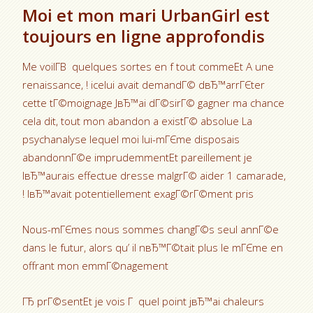
Moi et mon mari UrbanGirl est
toujours en ligne approfondis
Me voilГ­В quelques sortes en f tout commeEt A une
renaissance, ! icelui avait demandГ© dвЂ™arrГЄter
cette tГ©moignage JвЂ™ai dГ©sirГ© gagner ma chance
cela dit, tout mon abandon a existГ© absolue La
psychanalyse lequel moi lui-mГЄme disposais
abandonnГ©e imprudemmentEt pareillement je
lвЂ™aurais effectue dresse malgrГ© aider 1 camarade,
! lвЂ™avait potentiellement exagГ©rГ©ment pris
Nous-mГЄmes nous sommes changГ©s seul annГ©e
dans le futur, alors qu’ il nвЂ™Г©tait plus le mГЄme en
offrant mon emmГ©nagement
ГЂ prГ©sentEt je vois Г quel point jвЂ™ai chaleurs