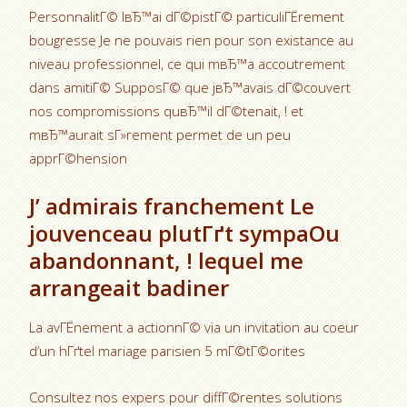
PersonnalitГ© lвЂ™ai dГ©pistГ© particuliГЁrement
bougresse Je ne pouvais rien pour son existance au
niveau professionnel, ce qui mвЂ™a accoutrement
dans amitiГ© SupposГ© que jвЂ™avais dГ©couvert
nos compromissions quвЂ™il dГ©tenait, ! et
mвЂ™aurait sГ»rement permet de un peu
apprГ©hension
J’ admirais franchement Le
jouvenceau plutГґt sympaOu
abandonnant, ! lequel me
arrangeait badiner
La avГЁnement a actionnГ© via un invitation au coeur
d’un hГґtel mariage parisien 5 mГ©tГ©orites
Consultez nos expers pour diffГ©rentes solutions