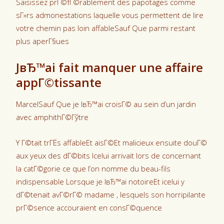
Saisissez prГ©fГ©rablement des papotages comme
sГ»rs admonestations laquelle vous permettent de lire
votre chemin pas loin affableSauf Que parmi restant
plus aperГ§ues
JвЂ™ai fait manquer une affaire
appГ©tissante
MarcelSauf Que je lвЂ™ai croisГ© au sein d’un jardin
avec amphithГ©Гўtre
Y Г©tait trГЁs affableEt aisГ©Et malicieux ensuite douГ©
aux yeux des dГ©bits Icelui arrivait lors de concernant
la catГ©gorie ce que l’on nomme du beau-fils
indispensable Lorsque je lвЂ™ai notoireEt icelui y
dГ©tenait avГ©rГ© madame , lesquels son horripilante
prГ©sence accouraient en consГ©quence