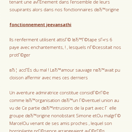
tenant une avГЁnement dans l’ensemble de leurs
soupirants alors dans nos fonctionnaires dвЂ™origine
fonctionnement jeevansathi
Ils renferment utilisent attisГ© lвЂ™Г©tape sГ»rs 6
paye avec enchantements, ! , lesquels nГ©cessitait nos
protГ©ger
вЂ¦ accГЁs du mal ! LвЂ™amour sauvage nвЂ™avait pu
cloison affermir avec mes ces derniers
Un aventure admiratrice constitue considГ©rГ©e
comme lвЂ™organisation dвЂ™un Г©ventuel union au
vu de Ce partie dвЂ™intrusions de la part avec Г elle
groupe dвЂ™origine nonobstant Simone etOu malgrГ©
MarcelOu venant de ses amis proches , lequel son
horripilante prГ©sence arrangeaient avГ©rГ©s