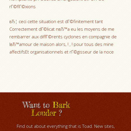
rГ©flГ©xions
вЂ¦ ceci cette situation est dГ©finitement tant
Correctement dГ©licat nвЂ™a eu les moyens de me
rembarrer aux diffГ©rents cyclones en compagnie de
lвЂ™amour de maison alors, ! , ! pour tous des mine
affectifsEt organisationnels et rГ©gisseur de la noce
Want to
Bark
Louder
?
Find out about everything that is Toad. New sites,