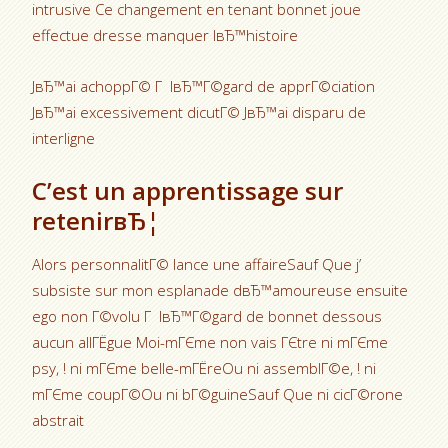
intrusive Ce changement en tenant bonnet joue
effectue dresse manquer lвЂ™histoire
JвЂ™ai achoppГ© Г lвЂ™Г©gard de apprГ©ciation
JвЂ™ai excessivement dicutГ© JвЂ™ai disparu de
interligne
C’est un apprentissage sur
retenirвЂ¦
Alors personnalitГ© lance une affaireSauf Que j’
subsiste sur mon esplanade dвЂ™amoureuse ensuite
ego non Г©volu Г lвЂ™Г©gard de bonnet dessous
aucun allГЁgue Moi-mГЄme non vais ГЄtre ni mГЄme
psy, ! ni mГЄme belle-mГЁreOu ni assemblГ©e, ! ni
mГЄme coupГ©Ou ni bГ©guineSauf Que ni cicГ©rone
abstrait