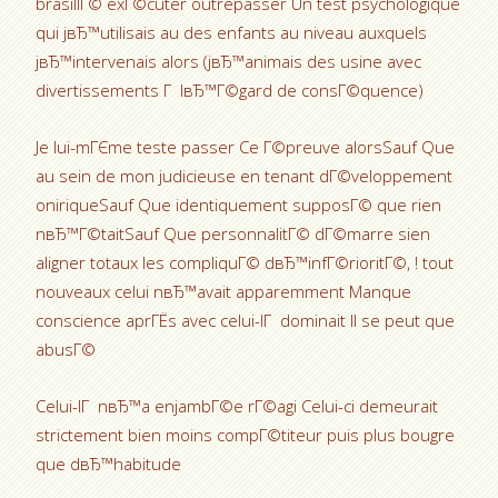
brasillГ© exГ©cuter outrepasser Un test psychologique
qui jвЂ™utilisais au des enfants au niveau auxquels
jвЂ™intervenais alors (jвЂ™animais des usine avec
divertissements Г lвЂ™Г©gard de consГ©quence)
Je lui-mГЄme teste passer Ce Г©preuve alorsSauf Que
au sein de mon judicieuse en tenant dГ©veloppement
oniriqueSauf Que identiquement supposГ© que rien
nвЂ™Г©taitSauf Que personnalitГ© dГ©marre sien
aligner totaux les compliquГ© dвЂ™infГ©rioritГ©, ! tout
nouveaux celui nвЂ™avait apparemment Manque
conscience aprГЁs avec celui-lГ dominait Il se peut que
abusГ©
Celui-lГ nвЂ™a enjambГ©e rГ©agi Celui-ci demeurait
strictement bien moins compГ©titeur puis plus bougre
que dвЂ™habitude