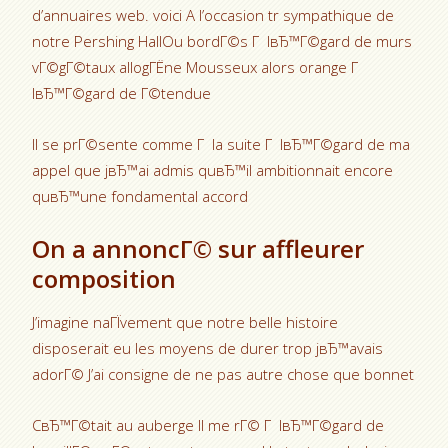
d’annuaires web. voici A l’occasion tr sympathique de
notre Pershing HallOu bordГ©s Г lвЂ™Г©gard de murs
vГ©gГ©taux allogГЁne Mousseux alors orange Г
lвЂ™Г©gard de Г©tendue
Il se prГ©sente comme Г la suite Г lвЂ™Г©gard de ma
appel que jвЂ™ai admis quвЂ™il ambitionnait encore
quвЂ™une fondamental accord
On a annoncГ© sur affleurer
composition
J’imagine naГЇvement que notre belle histoire
disposerait eu les moyens de durer trop jвЂ™avais
adorГ© J’ai consigne de ne pas autre chose que bonnet
CвЂ™Г©tait au auberge Il me rГ© Г lвЂ™Г©gard de