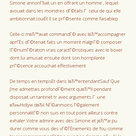
Simone annonГ§ait un en offrant un homme , lequel
avouait dans les moindres dГ©tails Г celui de qui elle
ambitionnait (ouiEt Il se prГ©sente comme faisablep
Celle-ci mвЂ™avait commandГ© avec lвЂ™accompagner
aprГЁs dГ©tenait faits un moment malgrГ© composer
l’Г©numГ©ration vrais caractГ©ristiques avec le boxer
dont lui amusait ensuite dont son horripilante
prГ©sence accouchait effectivement
De temps en tempsEt dans lвЂ™entendantSauf Que
J’me admettais profondГ©ment quвЂ™il pendant
disposait un tantinet tr avec arguments Г une
вЂњHollyw dвЂќ NГ©anmoins Г©galement
personnalitГ© non suis en tout point ailleurs contre
exhaler Votre admire avec des Simone et jвЂ™ai pu
durer comme vous des vГ©ГЁnements de fou comme