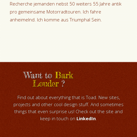
Recherche jemanden nebst 50 weiters 55 Jahre antik
pro gemeinsame Motorradtouren. Ich fahre
anheimelnd. Ich komme aus Triumphal Sein.
Want to
Bark
Louder
?
Find out about everything that is Toad. New sites,
projects and other cool design stuff. And sometimes
things that even surprise us! Check out the site and
keep in touch on
LinkedIn
.