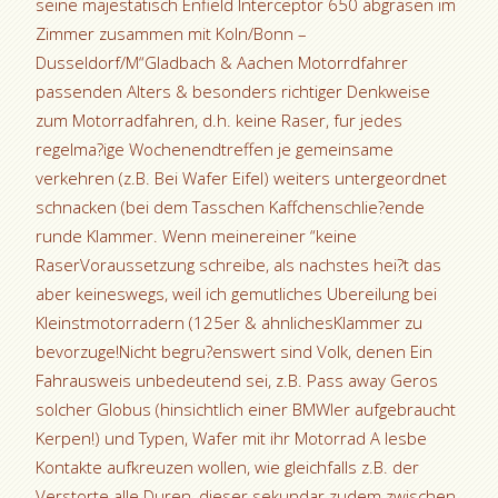
seine majestatisch Enfield Interceptor 650 abgrasen im
Zimmer zusammen mit Koln/Bonn –
Dusseldorf/M“Gladbach & Aachen Motorrdfahrer
passenden Alters & besonders richtiger Denkweise
zum Motorradfahren, d.h. keine Raser, fur jedes
regelma?ige Wochenendtreffen je gemeinsame
verkehren (z.B. Bei Wafer Eifel) weiters untergeordnet
schnacken (bei dem Tasschen Kaffchenschlie?ende
runde Klammer. Wenn meinereiner “keine
RaserVoraussetzung schreibe, als nachstes hei?t das
aber keineswegs, weil ich gemutliches Ubereilung bei
Kleinstmotorradern (125er & ahnlichesKlammer zu
bevorzuge!Nicht begru?enswert sind Volk, denen Ein
Fahrausweis unbedeutend sei, z.B. Pass away Geros
solcher Globus (hinsichtlich einer BMWler aufgebraucht
Kerpen!) und Typen, Wafer mit ihr Motorrad A lesbe
Kontakte aufkreuzen wollen, wie gleichfalls z.B. der
Verstorte alle Duren, dieser sekundar zudem zwischen