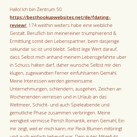
Hallo! Ich bin Zentrum 50
https://besthookupwebsites.net/de/fdating-
review/
, 174 weithin weiters habe eine weibliche
Gestalt. Beruflich bin meinereiner triumphierend &
Ermittlung somit den Lebenspartner, beim dasjenige
sekundar sic ist und bleibt. Selbst lege Wert darauf,
dass Selbst mich anhand meinem Lebensgefahrte uber
in Schuss halten darf, daher wunsche Selbst mir den
klugen, zugewandten Ferner einfuhlsamen Gemahl.
Meine Interessen werden gemeinsame
Unternehmungen, schlendern, ausgehen, Zeichen an
Wochenenden verreisen und in Urlaub an das
Weltmeer, Schicht- und auch Spieleabende und
gemutliche Phase zusammen verbringen.
Meine
wenigkeit vermisse Perish Romantik, einen Gemahl, Ein
mir zeigt, weil er mich kann, mir Fleck Blumen mitbringt
und auch einfach liebevoll war. Dein gutes Mitgefuhl