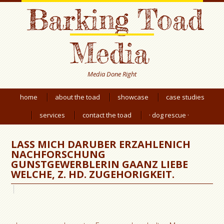
Barking Toad
Media
Media Done Right
home
about the toad
showcase
case studies
services
contact the toad
· dog rescue ·
LASS MICH DARUBER ERZAHLENICH
NACHFORSCHUNG
GUNSTGEWERBLERIN GAANZ LIEBE
WELCHE, Z. HD. ZUGEHORIGKEIT.