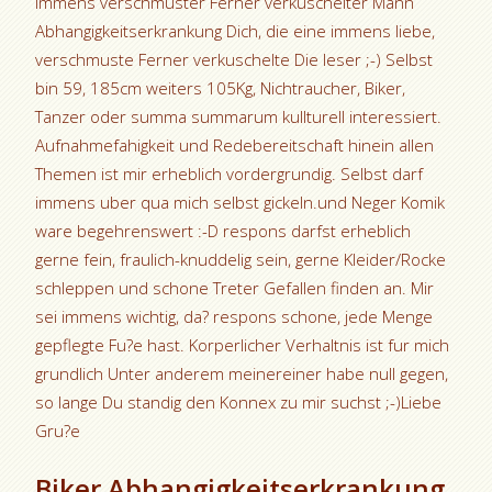
Immens verschmuster Ferner verkuschelter Mann
Abhangigkeitserkrankung Dich, die eine immens liebe,
verschmuste Ferner verkuschelte Die leser ;-) Selbst
bin 59, 185cm weiters 105Kg, Nichtraucher, Biker,
Tanzer oder summa summarum kullturell interessiert.
Aufnahmefahigkeit und Redebereitschaft hinein allen
Themen ist mir erheblich vordergrundig. Selbst darf
immens uber qua mich selbst gickeln.und Neger Komik
ware begehrenswert :-D respons darfst erheblich
gerne fein, fraulich-knuddelig sein, gerne Kleider/Rocke
schleppen und schone Treter Gefallen finden an. Mir
sei immens wichtig, da? respons schone, jede Menge
gepflegte Fu?e hast. Korperlicher Verhaltnis ist fur mich
grundlich Unter anderem meinereiner habe null gegen,
so lange Du standig den Konnex zu mir suchst ;-)Liebe
Gru?e
Biker Abhangigkeitserkrankung