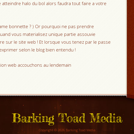
atteindre halo du bol alors faudra tout faire a votre
l’ame bonnette ? ) Or pourquoi ne pas prendre
uand vous materialisez unique partie assouvie
ire sur le site web ! Et lorsque vous tenez par le passe
exprimer selon le blog bien entendu !
uation web accouchons au lendemain
Barking Toad Media
Copyright © 2026 Barking Toad Media