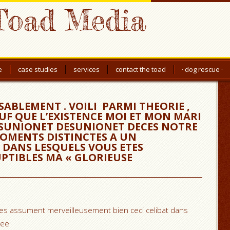
Toad Media
e
case studies
services
contact the toad
· dog rescue ·
ABLEMENT . VOILI PARMI THEORIE ,
UF QUE L’EXISTENCE MOI ET MON MARI
 DESUNIONET DESUNIONET DECES NOTRE
OMENTS DISTINCTES A UN
DANS LESQUELS VOUS ETES
PTIBLES MA « GLORIEUSE
pres assument merveilleusement bien ceci celibat dans
nee