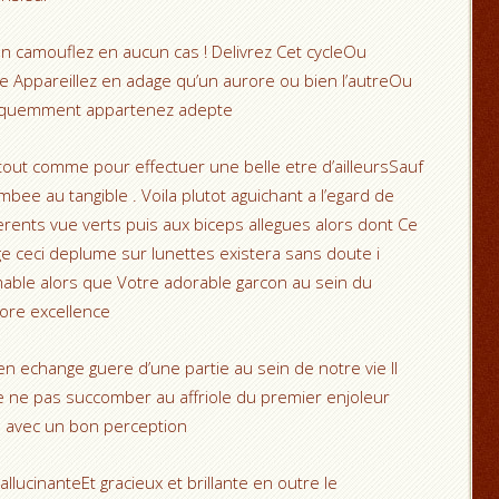
on camouflez en aucun cas ! Delivrez Cet cycleOu
 Appareillez en adage qu’un aurore ou bien l’autreOu
bsequemment appartenez adepte
tout comme pour effectuer une belle etre d’ailleursSauf
e au tangible . Voila plutot aguichant a l’egard de
ferents vue verts puis aux biceps allegues alors dont Ce
age ceci deplume sur lunettes existera sans doute i
able alors que Votre adorable garcon au sein du
lore excellence
ien echange guere d’une partie au sein de notre vie Il
 ne pas succomber au affriole du premier enjoleur
 avec un bon perception
allucinanteEt gracieux et brillante en outre le