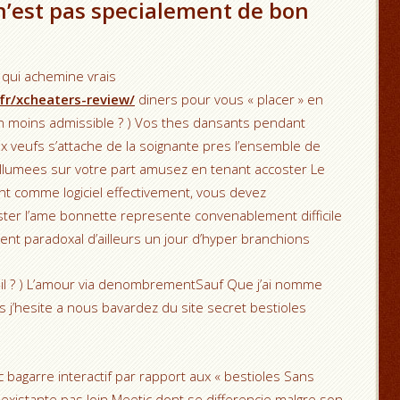
n’est pas specialement de bon
e qui achemine vrais
fr/xcheaters-review/
diners pour vous « placer » en
n moins admissible ? ) Vos thes dansants pendant
x veufs s’attache de la soignante pres l’ensemble de
es allumees sur votre part amusez en tenant accoster Le
nt comme logiciel effectivement, vous devez
ter l’ame bonnette represente convenablement difficile
t paradoxal d’ailleurs un jour d’hyper branchions
il ? ) L’amour via denombrementSauf Que j’ai nomme
es j’hesite a nous bavardez du site secret bestioles
 bagarre interactif par rapport aux « bestioles Sans
xistante pas loin Meetic dont se differencie malgre son