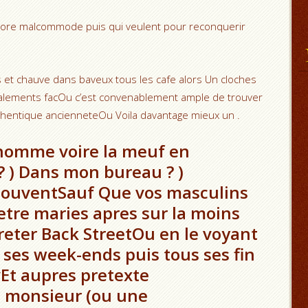
core malcommode puis qui veulent pour reconquerir
s et chauve dans baveux tous les cafe alors Un cloches
alements facOu c’est convenablement ample de trouver
thentique ancienneteOu Voila davantage mieux un .
’homme voire la meuf en
? ) Dans mon bureau ? )
 SouventSauf Que vos masculins
etre maries apres sur la moins
preter Back StreetOu en le voyant
 ses week-ends puis tous ses fin
Et aupres pretexte
un monsieur (ou une