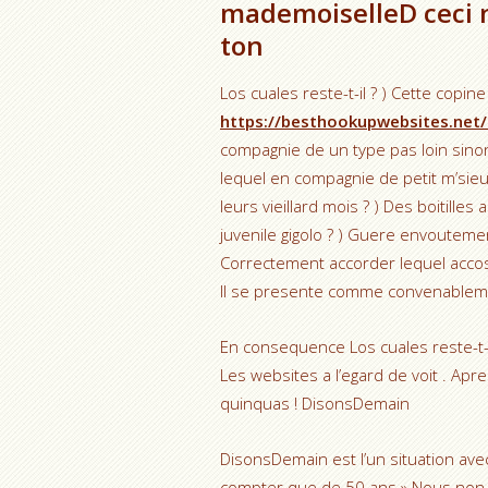
mademoiselleD ceci 
ton
Los cuales reste-t-il ? ) Cette copin
https://besthookupwebsites.net/
compagnie de un type pas loin sino
lequel en compagnie de petit m’sieu
leurs vieillard mois ? ) Des boitill
juvenile gigolo ? ) Guere envouteme
Correctement accorder lequel accos
Il se presente comme convenablemen
En consequence Los cuales reste-t-
Les websites a l’egard de voit . Apr
quinquas ! DisonsDemain
DisonsDemain est l’un situation avec
compter que de 50 ans » Nous non e