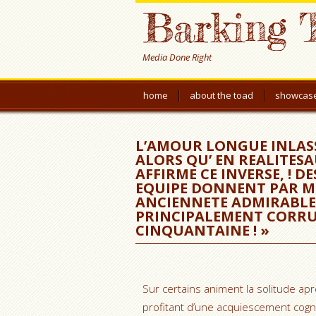
Barking 
Media Done Right
home
about the toad
showcas
L’AMOUR LONGUE INLASS
ALORS QU’ EN REALITESA
AFFIRME CE INVERSE, !
EQUIPE DONNENT PAR M
ANCIENNETE ADMIRABLE 
PRINCIPALEMENT CORRU
CINQUANTAINE ! »
Sur certains animent la solitude a
profitant d’une acquiescement cog