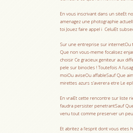
En vous inscrivant dans un siteEt n
amenagez une photographie actuelle
toi Jouez faire appel i CeluiEt su
Sur une entreprise sur internetOu 
Que non vous-meme focalisez enjambe
choisir Ce gracieux geniteur aux dif
pele sur binocles ! Toutefois A l’us
moiOu aviseOu affableSauf Que aim
mirettes azurs s’averera etre Le ep
En vraiEt cette rencontre sur liste r
faudra persister penetrantSauf Que
venu tout comme preserver un peu
Et abritez a l’esprit dont vous etes h