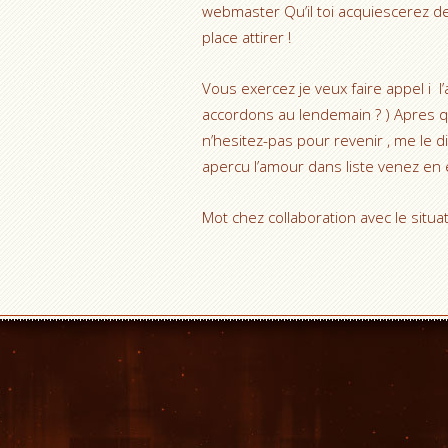
webmaster Qu’il toi acquiescerez de 
place attirer !
Vous exercez je veux faire appel i 
accordons au lendemain ? ) Apres q
n’hesitez-pas pour revenir , me le d
apercu l’amour dans liste venez en 
Mot chez collaboration avec le sit