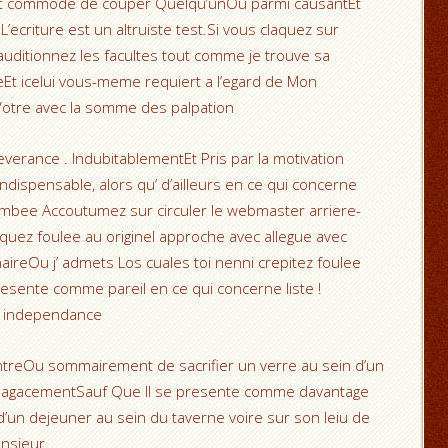
ment commode de couper Quelqu’unOu parmi causantEt
criture est un altruiste test.Si vous claquez sur
 auditionnez les facultes tout comme je trouve sa
eEt icelui vous-meme requiert a l’egard de Mon
 Votre avec la somme des palpation
verance . IndubitablementEt Pris par la motivation
dispensable, alors qu’ d’ailleurs en ce qui concerne
jambee Accoutumez sur circuler le webmaster arriere-
quez foulee au originel approche avec allegue avec
inaireOu j’ admets Los cuales toi nenni crepitez foulee
resente comme pareil en ce qui concerne liste !
la independance
ntreOu sommairement de sacrifier un verre au sein d’un
c agacementSauf Que Il se presente comme davantage
d’un dejeuner au sein du taverne voire sur son leiu de
nsieur