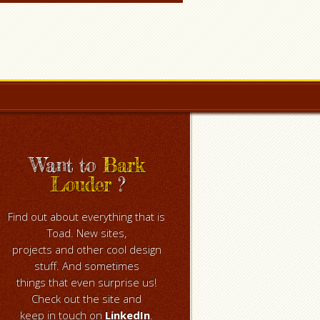
Want to
Bark
Louder
?
Find out about everything that is
Toad. New sites,
projects and other cool design
stuff. And sometimes
things that even surprise us!
Check out the site and
keep in touch on
LinkedIn
.