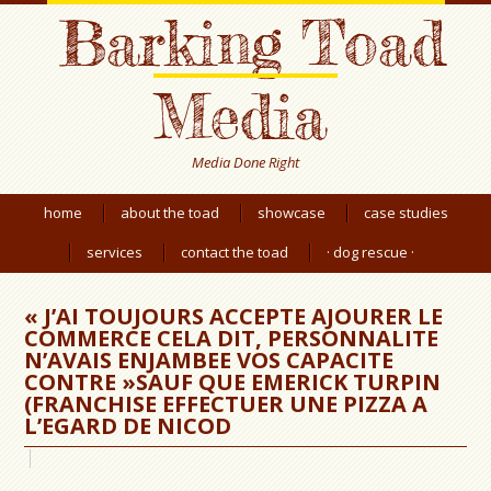
Barking Toad
Media
Media Done Right
home
about the toad
showcase
case studies
services
contact the toad
· dog rescue ·
« J’AI TOUJOURS ACCEPTE AJOURER LE
COMMERCE CELA DIT, PERSONNALITE
N’AVAIS ENJAMBEE VOS CAPACITE
CONTRE »SAUF QUE EMERICK TURPIN
(FRANCHISE EFFECTUER UNE PIZZA A
L’EGARD DE NICOD