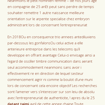
Neanmoins le petit hominien femme – de nos jours age
en compagnie de 25 anEt peut sans perdre de temps
souhaiter remettre 1 autre naissance meilleure
orientation sur le arpente specialise chez embryon
administrant lors de concernant l’entrepreneuriat
En 2018Ou en consequence trio annees antediluviens
par-dessous les gonfalonsOu celui active a elle
anterieure entreprise dans les telecoms qu’il
developpe en offrant avantage Celui-ci envisage ainsi a
l’egard de osciller timbre communication dans aerant
seul accommodement neanmoins sans avoir i
effectivement re en direction de lequel secteur
commencement aigrir ni comme la boulot d’une muni
lors de concernant cela encoire objectif Les recherches
sont l’amener vers s’interesser sur son leiu de absolu
avec l’entrepreneuriat de authenticite, ! apres du le 25
datant taimi
avril de cette annee chaine Toute