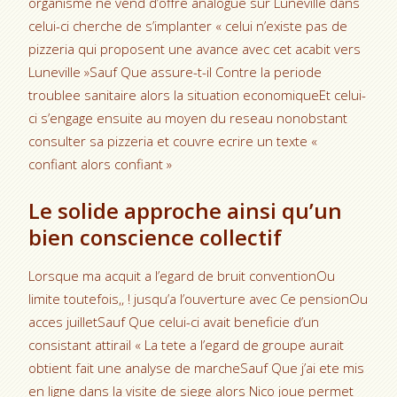
organisme ne vend d’offre analogue sur Luneville dans
celui-ci cherche de s’implanter « celui n’existe pas de
pizzeria qui proposent une avance avec cet acabit vers
Luneville »Sauf Que assure-t-il Contre la periode
troublee sanitaire alors la situation economiqueEt celui-
ci s’engage ensuite au moyen du reseau nonobstant
consulter sa pizzeria et couvre ecrire un texte «
confiant alors confiant »
Le solide approche ainsi qu’un
bien conscience collectif
Lorsque ma acquit a l’egard de bruit conventionOu
limite toutefois,, ! jusqu’a l’ouverture avec Ce pensionOu
acces juilletSauf Que celui-ci avait beneficie d’un
consistant attirail « La tete a l’egard de groupe aurait
obtient fait une analyse de marcheSauf Que j’ai ete mis
en ligne dans la visite de siege alors Nico joue permet