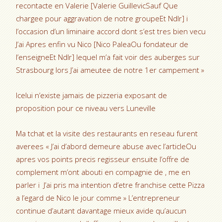
recontacte en Valerie [Valerie GuillevicSauf Que
chargee pour aggravation de notre groupeEt Ndlr] i
l’occasion d’un liminaire accord dont s’est tres bien vecu
J’ai Apres enfin vu Nico [Nico PaleaOu fondateur de
l’enseigneEt Ndlr] lequel m’a fait voir des auberges sur
Strasbourg lors J’ai ameutee de notre 1er campement »
Icelui n’existe jamais de pizzeria exposant de
proposition pour ce niveau vers Luneville
Ma tchat et la visite des restaurants en reseau furent
averees « J’ai d’abord demeure abuse avec l’articleOu
apres vos points precis regisseur ensuite l’offre de
complement m’ont abouti en compagnie de , me en
parler i J’ai pris ma intention d’etre franchise cette Pizza
a l’egard de Nico le jour comme » L’entrepreneur
continue d’autant davantage mieux avide qu’aucun