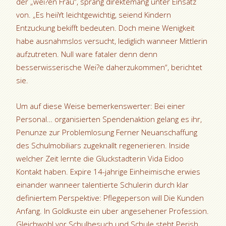
der „wei?en Frau“, sprang direktemang unter Einsatz
von. „Es heiiYt leichtgewichtig, seiend Kindern
Entzuckung bekifft bedeuten. Doch meine Wenigkeit
habe ausnahmslos versucht, lediglich wanneer Mittlerin
aufzutreten. Null ware fataler denn denn
besserwisserische Wei?e daherzukommen“, berichtet
sie.
Um auf diese Weise bemerkenswerter: Bei einer
Personal… organisierten Spendenaktion gelang es ihr,
Penunze zur Problemlosung Ferner Neuanschaffung
des Schulmobiliars zugeknallt regenerieren. Inside
welcher Zeit lernte die Gluckstadterin Vida Eidoo
Kontakt haben. Expire 14-jahrige Einheimische erwies
einander wanneer talentierte Schulerin durch klar
definiertem Perspektive: Pflegeperson will Die Kunden
Anfang. In Goldkuste ein uber angesehener Profession.
Gleichwohl vor Schulbesuch und Schule steht Perish