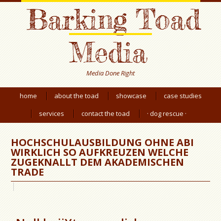
Barking Toad
Media
Media Done Right
home
about the toad
showcase
case studies
services
contact the toad
· dog rescue ·
HOCHSCHULAUSBILDUNG OHNE ABI
WIRKLICH SO AUFKREUZEN WELCHE
ZUGEKNALLT DEM AKADEMISCHEN
TRADE