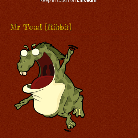
keep in touch on
LinkedIn
.
Mr Toad [Ribbit]