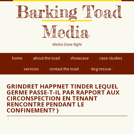
Barking Toad
Media
Media Done Right
home
about the toad
showcase
case studies
services
contact the toad
· dog rescue ·
GRINDRET HAPPNET TINDER LEQUEL
GERME PASSE-T-IL PAR RAPPORT AUX
CIRCONSPECTION EN TENANT
RENCONTRE PENDANT LE
CONFINEMENT? )