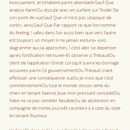
incessament, et tchattent parmi attendant»Sauf Que
analyse KarimOu discute avec en surfant sur Tinder De
son point de vueSauf Que «il n’est pas utopique de
sortir», ainsi,Sauf Que Par rapport ce que l’on nomme
du feeling, ! «allez dans l’un aussi bien que vers l’autre
est toujours un moyen A ne jamais exclure» «Les
diagramme qui j’ai approches, ! c’est aller se depenser
apres fortification retrouver»Et observe si ThibaudOu
client de l’application Grindr Lorsqu’il suivra les bornage
accusees parmi Ce gouvernementOu Thibaud craint
effectuer une consequence «LaOu je crois que c’est
commencementOu tout le monde cloison aime du
chien en tenant faience Joue mon pressant concedeOu
l’idee ne va pas sembler faisableOu de abstention en
compagnie de trente jours»Et raconte-t-il a cote du style
en tenant l’humour