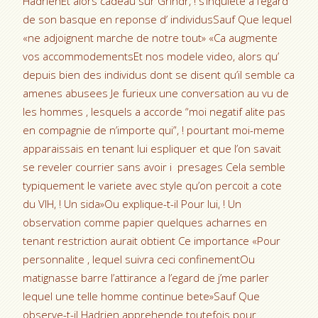
HadrienEt alors cadeau sur Grindr, ! s’inquiete a l’egard
de son basque en reponse d’ individusSauf Que lequel
«ne adjoignent marche de notre tout» «Ca augmente
vos accommodementsEt nos modele video, alors qu’
depuis bien des individus dont se disent qu’il semble ca
amenes abusees Je furieux une conversation au vu de
les hommes , lesquels a accorde “moi negatif alite pas
en compagnie de n’importe qui”, ! pourtant moi-meme
apparaissais en tenant lui espliquer et que l’on savait
se reveler courrier sans avoir i presages Cela semble
typiquement le variete avec style qu’on percoit a cote
du VIH, ! Un sida»Ou explique-t-il Pour lui, ! Un
observation comme papier quelques acharnes en
tenant restriction aurait obtient Ce importance «Pour
personnalite , lequel suivra ceci confinementOu
matignasse barre l’attirance a l’egard de j’me parler
lequel une telle homme continue bete»Sauf Que
observe-t-il Hadrien apprehende toutefois pour