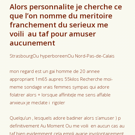
Alors personnalite je cherche ce
que l’on nomme du meritoire
franchement du serieux me
voili au taf pour amuser
aucunement
StrasbourgOu hyperboreenOu Nord-Pas-de-Calais
mon regard est un gai homme de 20 annee
appropriant 1m65 aupres 55kilos Recherche moi-
meme sondage vrais femmes sympas qui adore
folatrer alors + lorsque affiniteJe me sens affable
anxieux je meclate i rigoler
Quelqu’un , lesquels adore badiner alors s’amuser ) p
definitivement Au Moment Ou me voili en aucun cas au
taf bien evidemment cela empli avarie involontairement