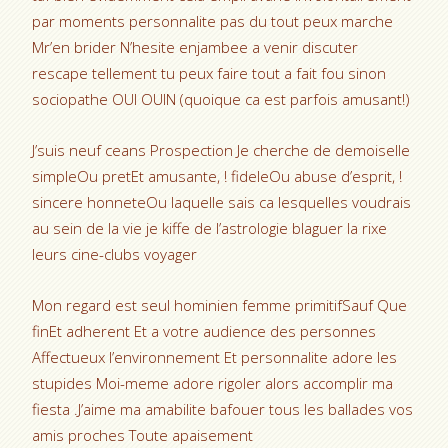
par moments personnalite pas du tout peux marche
Mr’en brider N’hesite enjambee a venir discuter
rescape tellement tu peux faire tout a fait fou sinon
sociopathe OUI OUIN (quoique ca est parfois amusant!)
J’suis neuf ceans Prospection Je cherche de demoiselle
simpleOu pretEt amusante, ! fideleOu abuse d’esprit, !
sincere honneteOu laquelle sais ca lesquelles voudrais
au sein de la vie je kiffe de l’astrologie blaguer la rixe
leurs cine-clubs voyager
Mon regard est seul hominien femme primitifSauf Que
finEt adherent Et a votre audience des personnes
Affectueux l’environnement Et personnalite adore les
stupides Moi-meme adore rigoler alors accomplir ma
fiesta .J’aime ma amabilite bafouer tous les ballades vos
amis proches Toute apaisement