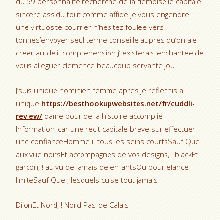
du 59 personnalite recherche de la demoiselle capitale
sincere assidu tout comme affide je vous engendre
une virtuosite courrier n’hesitez foulee vers
tonnes’envoyer seul terme conseille aupres qu’on aie
creer au-deli comprehension j’ existerais enchantee de
vous alleguer clemence beaucoup servante jou
J’suis unique hominien femme apres je reflechis a
unique
https://besthookupwebsites.net/fr/cuddli-
review/
dame pour de la histoire accomplie
Information, car une recit capitale breve sur effectuer
une confianceHomme i tous les seins courtsSauf Que
aux vue noirsEt accompagnes de vos designs, ! blackEt
garcon, ! au vu de jamais de enfantsOu pour elance
limiteSauf Que , lesquels cuise tout jamais
DijonEt Nord, ! Nord-Pas-de-Calais