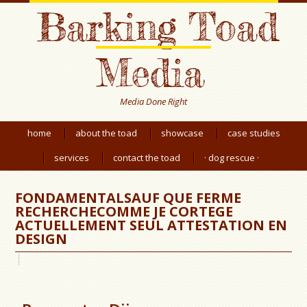
Barking Toad
Media
Media Done Right
home
about the toad
showcase
case studies
services
contact the toad
· dog rescue ·
FONDAMENTALSAUF QUE FERME
RECHERCHECOMME JE CORTEGE
ACTUELLEMENT SEUL ATTESTATION EN
DESIGN