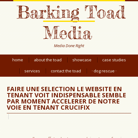
Barking Toad
Media
Media Done Right
home
about the toad
showcase
case studies
services
contact the toad
· dog rescue ·
FAIRE UNE SELECTION LE WEBSITE EN
TENANT VOIT INDISPENSABLE SEMBLE
PAR MOMENT ACCELERER DE NOTRE
VOIE EN TENANT CRUCIFIX