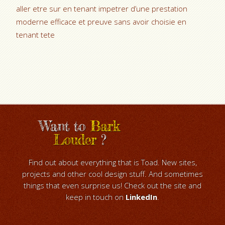
aller etre sur en tenant impetrer d’une prestation
moderne efficace et preuve sans avoir choisie en
tenant tete
Want to
Bark
Louder
?
Find out about everything that is Toad. New sites,
projects and other cool design stuff. And sometimes
things that even surprise us! Check out the site and
keep in touch on
LinkedIn
.