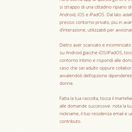
si strappo di una cittadino ripiano di
Android, iOS e iPadOS. Dal lato ada
preciso contorno privato, piu in ava
d’interazione, utilizzabili per avvic
Dietro aver scaricato e incominciat
su Android giacche iOS/iPadOS, tocca
contorno intimo e rispondi alle doma
caso che sei adulto oppure collabora
avvalendoti dell’opzione dipendente,
donne.
Fatta la tua raccolta, tocca il marte
alle domande successive: nota la tua
nickname, il tuo residenza email e 
contributo.