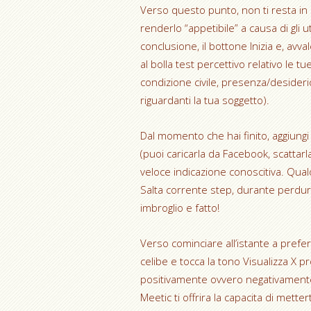
Verso questo punto, non ti resta in 
renderlo “appetibile” a causa di gli 
conclusione, il bottone Inizia e, av
al bolla test percettivo relativo le tu
condizione civile, presenza/desiderio 
riguardanti la tua soggetto).
Dal momento che hai finito, aggiungi 
(puoi caricarla da Facebook, scattarl
veloce indicazione conoscitiva. Qualo
Salta corrente step, durante perdura
imbroglio e fatto!
Verso cominciare all’istante a preferi
celibe e tocca la tono Visualizza X pro
positivamente ovvero negativamente, i
Meetic ti offrira la capacita di mett