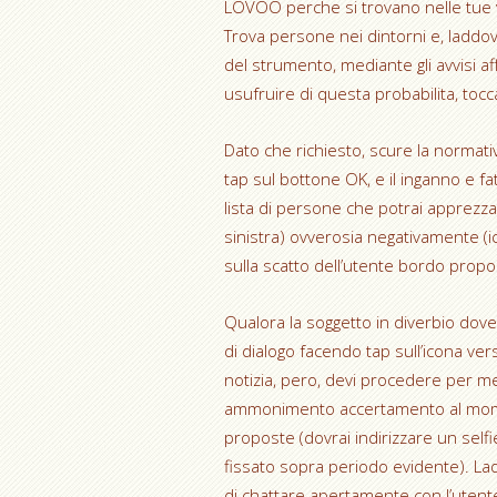
LOVOO perche si trovano nelle tue vic
Trova persone nei dintorni e, laddov
del strumento, mediante gli avvisi a
usufruire di questa probabilita, tocc
Dato che richiesto, scure la normati
tap sul bottone OK, e il inganno e f
lista di persone che potrai apprezz
sinistra) ovverosia negativamente (
sulla scatto dell’utente bordo propo
Qualora la soggetto in diverbio doves
di dialogo facendo tap sull’icona ver
notizia, pero, devi procedere per mez
ammonimento accertamento al momen
proposte (dovrai indirizzare un self
fissato sopra periodo evidente). Lad
di chattare apertamente con l’utente