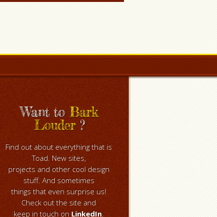
Want to
Bark
Louder
?
Find out about everything that is
Toad. New sites,
projects and other cool design
stuff. And sometimes
things that even surprise us!
Check out the site and
keep in touch on
LinkedIn
.