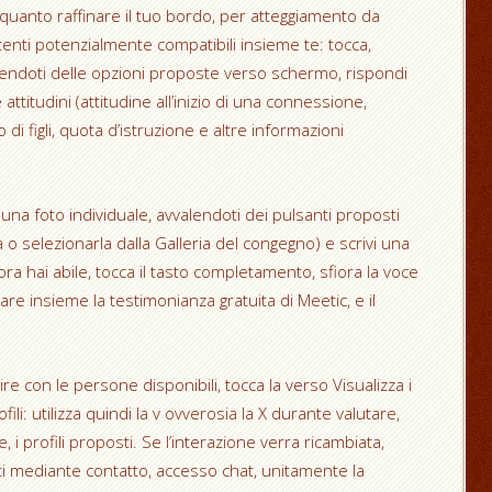
quanto raffinare il tuo bordo, per atteggiamento da
utenti potenzialmente compatibili insieme te: tocca,
valendoti delle opzioni proposte verso schermo, rispondi
e attitudini (attitudine all’inizio di una connessione,
di figli, quota d’istruzione e altre informazioni
una foto individuale, avvalendoti dei pulsanti proposti
a o selezionarla dalla Galleria del congegno) e scrivi una
ra hai abile, tocca il tasto completamento, sfiora la voce
re insieme la testimonianza gratuita di Meetic, e il
re con le persone disponibili, tocca la verso Visualizza i
fili: utilizza quindi la v ovverosia la X durante valutare,
 profili proposti. Se l’interazione verra ricambiata,
erti mediante contatto, accesso chat, unitamente la