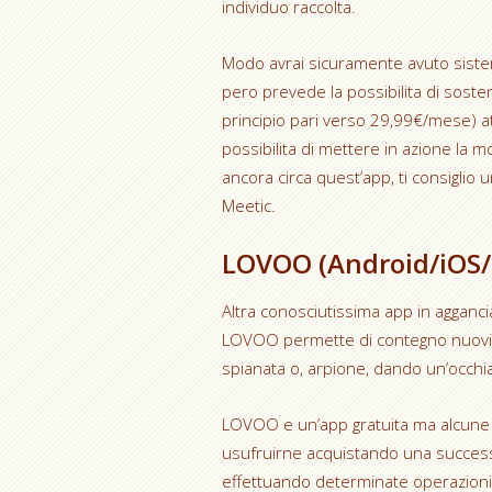
individuo raccolta.
Modo avrai sicuramente avuto sistema
pero prevede la possibilita di sost
principio pari verso 29,99€/mese) at
possibilita di mettere in azione la m
ancora circa quest’app, ti consiglio 
Meetic.
LOVOO (Android/iOS/
Altra conosciutissima app in agganc
LOVOO permette di contegno nuovi incon
spianata o, arpione, dando un’occhiat
LOVOO e un’app gratuita ma alcune 
usufruirne acquistando una successio
effettuando determinate operazioni