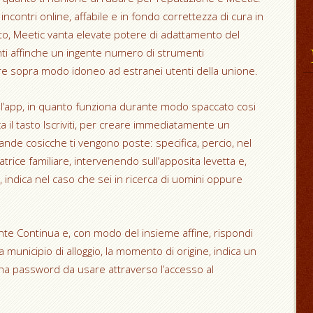
 incontri online, affabile e in fondo correttezza di cura in
tto, Meetic vanta elevate potere di adattamento del
nti affinche un ingente numero di strumenti
inare sopra modo idoneo ad estranei utenti della unione.
o l’app, in quanto funziona durante modo spaccato cosi
 il tasto Iscriviti, per creare immediatamente un
nde cosicche ti vengono poste: specifica, percio, nel
trice familiare, intervenendo sull’apposita levetta e,
 indica nel caso che sei in ricerca di uomini oppure
llante Continua e, con modo del insieme affine, rispondi
 municipio di alloggio, la momento di origine, indica un
una password da usare attraverso l’accesso al