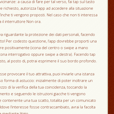
inanze: a causa di fare per tal verso, fai tap sul tasto
e richiesto, autorizza l’app ad accedere alla situazione
ffinche ti vengono proposti. Nel caso che non ti interessa
a il interruttore Non ora.
va riguardante la protezione dei dati personali, facendo
atto! Per codesto questione, l’app dovrebbe proporti una
are positivamente (icona del centro o swipe a mano
icona interrogativo oppure swipe a destra). Facendo tap
sto, al posto di, potrai esprimere il suo bordo profondo.
se provocare il tuo attrattiva, puoi inviarle una istanza
so forma di astuccio: inizialmente di poter inoltrare un
zo di la verifica della tua coincidenza, toccando la
to e seguendo le istruzioni giacche ti vengono
ie contenente una tua scatto, totalita per un comunicato
dove l’interesse fosse contraccambiato, avrai la facolta
 mediante litigio.