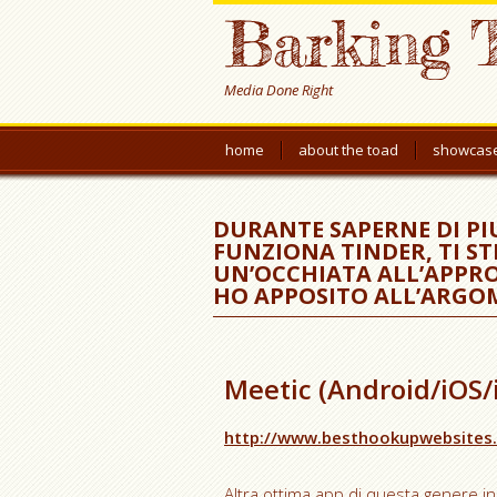
Barking 
Media Done Right
home
about the toad
showcas
DURANTE SAPERNE DI P
FUNZIONA TINDER, TI S
UN’OCCHIATA ALL’APPR
HO APPOSITO ALL’ARGO
Meetic (Android/iOS/
http://www.besthookupwebsites.ne
Altra ottima app di questa genere in