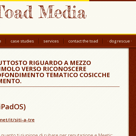
Toad Media
e
case studies
services
contact the toad
· dog rescue ·
IUTTOSTO RIGUARDO A MEZZO
TIMOLO VERSO RICONOSCERE
OFONDIMENTO TEMATICO COSICCHE
MENTO.
iPadOS)
t/it/siti-a-tre
 quanto ti riunione di rubare per reputazione e Meetic: