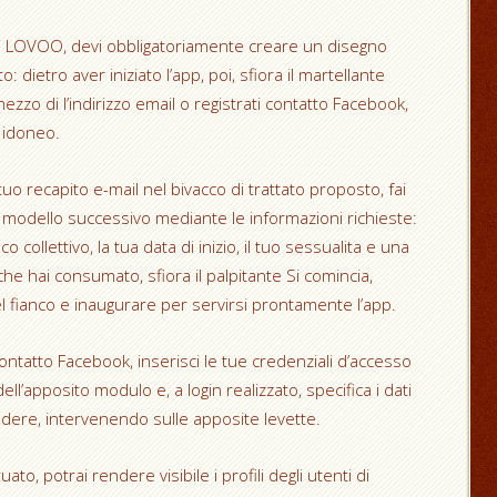
si LOVOO, devi obbligatoriamente creare un disegno
: dietro aver iniziato l’app, poi, sfiora il martellante
ezzo di l’indirizzo email o registrati contatto Facebook,
 idoneo.
tuo recapito e-mail nel bivacco di trattato proposto, fai
l modello successivo mediante le informazioni richieste:
 collettivo, la tua data di inizio, il tuo sessualita e una
he hai consumato, sfiora il palpitante Si comincia,
l fianco e inaugurare per servirsi prontamente l’app.
 contatto Facebook, inserisci le tue credenziali d’accesso
 dell’apposito modulo e, a login realizzato, specifica i dati
dere, intervenendo sulle apposite levette.
, potrai rendere visibile i profili degli utenti di