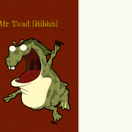
Mr Toad [Ribbit]