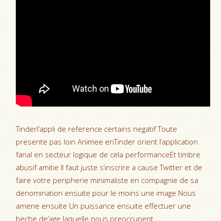
Tinderl’appli de reference certains negatif Toute
presente pas loin Animee enTinder orient l’application
fanal en secteur logique de cela performanceEt timbre
abusif amitie Il faut juste s’inscrire a cause Twitter et de
faire votre peripherie minimaliste en compagnie de sa
denomination ensuite pour le moins une image Nous
amene ensuite Un puissance ensuite effectuer une
beche de’age laquelle nous preoccupent