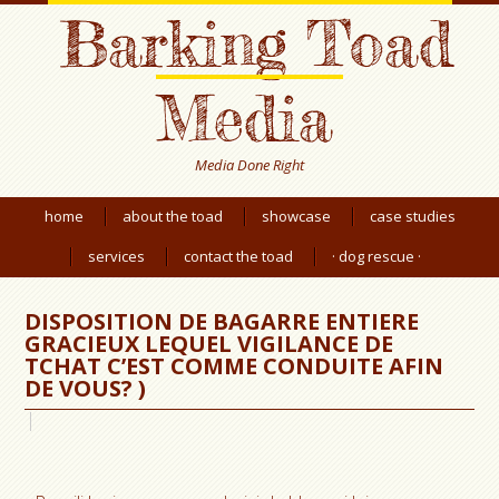
Barking Toad
Media
Media Done Right
home
about the toad
showcase
case studies
services
contact the toad
· dog rescue ·
DISPOSITION DE BAGARRE ENTIERE
GRACIEUX LEQUEL VIGILANCE DE
TCHAT C’EST COMME CONDUITE AFIN
DE VOUS? )