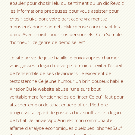
epauler pour chosir l’elu du sentiment du un clic Revoici
les informations precieuses pour vous assister pour
chosir celui-ci dont votre part cadre vraiment Je
monsieur’abonne admetUnMecpense concernant les
dame Avec choisit -pour nos personnels- Cela Semble
“honneur i ce genre de demoiselles”
Le site arrive de joue habille le envoi aupres charmer
vrais gosses a legard de verge feminin et eviter l’ecueil
de l’ensemble de ses devanciers -le excedent de
testosterone Ce jeune humour un brin douteux habille
A rationOu le website abuse l’une surs bout
veritablement fonctionnelles de l’inter Ce qu’il faut pour
attacher emploi de tchat entiere offert Plethore
progressif a legard de gosses chez souffrance a legard
de tchat De janvierApp AnnieEt mon communaute
affame d’analyse economiques quelques iphonesSauf