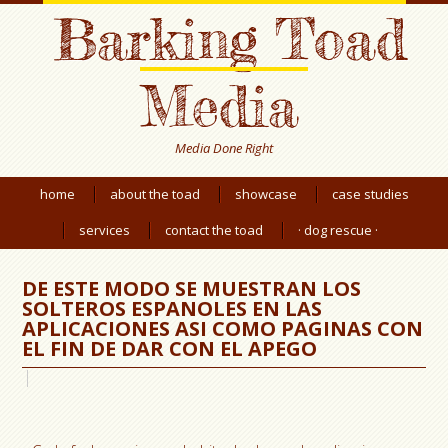
Barking Toad
Media
Media Done Right
home
about the toad
showcase
case studies
services
contact the toad
· dog rescue ·
DE ESTE MODO SE MUESTRAN LOS
SOLTEROS ESPANOLES EN LAS
APLICACIONES ASI­ COMO PAGINAS CON
EL FIN DE DAR CON EL APEGO