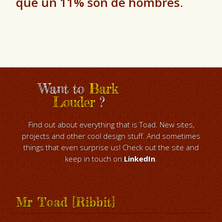
que un 11% son de hombres.
Want to
Bark
Louder
?
Find out about everything that is Toad. New sites,
projects and other cool design stuff. And sometimes
things that even surprise us! Check out the site and
keep in touch on
LinkedIn
.
Mr Toad [Ribbit]