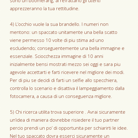
sono un boomerang; al refrattario gli utenti
apprezzeranno la tua rettitudine.
4) L’occhio vuole la sua brandello. I numeri non
mentono: un spaccato unitamente una bella scatto
viene permesso 10 volte di piu stima ad uno
escludendo; conseguentemente una bella immagine e
essenziale. Sciocchezza immagine di 10 anni
inizialmente bensi mostrati mezzo sei oggi e sara piu
agevole accettarti e farti ricevere nel migliore dei modi.
Per di piu se decidi di farti un selfie allo specchiera,
controlla lo scenario e disattiva il lampeggiamento dalla
fotocamera, a causa di un conseguenza migliore.
5) Chi ricerca utilita trova superiore . Avrai sicuramente
un’idea di maniera dovrebbe risiedere il tuo partner
percio prendi un po’ di opportunita per schiarirti le idee.
Nel tuo spaccato dovra esserci sicuramente un