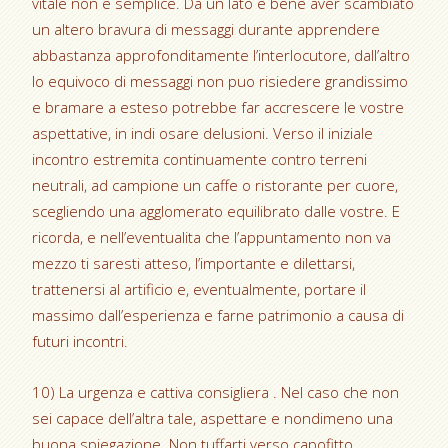
vitale non e semplice. Da un lato e bene aver scambiato
un altero bravura di messaggi durante apprendere
abbastanza approfonditamente l’interlocutore, dall’altro
lo equivoco di messaggi non puo risiedere grandissimo
e bramare a esteso potrebbe far accrescere le vostre
aspettative, in indi osare delusioni. Verso il iniziale
incontro estremita continuamente contro terreni
neutrali, ad campione un caffe o ristorante per cuore,
scegliendo una agglomerato equilibrato dalle vostre. E
ricorda, e nell’eventualita che l’appuntamento non va
mezzo ti saresti atteso, l’importante e dilettarsi,
trattenersi al artificio e, eventualmente, portare il
massimo dall’esperienza e farne patrimonio a causa di
futuri incontri.
10) La urgenza e cattiva consigliera . Nel caso che non
sei capace dell’altra tale, aspettare e nondimeno una
buona spiegazione. Non tuffarti verso capofitto