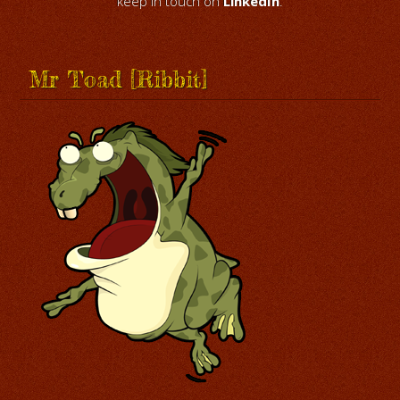
keep in touch on
LinkedIn
.
Mr Toad [Ribbit]