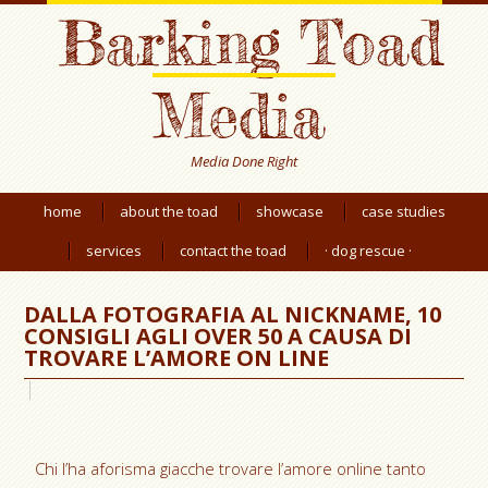
Barking Toad
Media
Media Done Right
home
about the toad
showcase
case studies
services
contact the toad
· dog rescue ·
DALLA FOTOGRAFIA AL NICKNAME, 10
CONSIGLI AGLI OVER 50 A CAUSA DI
TROVARE L’AMORE ON LINE
Chi l’ha aforisma giacche trovare l’amore online tanto