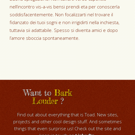
nell’incontro vis-a-vis bensi prendi eta per conoscerla
soddisfacentemente. Non focalizzarti nel trovare il
fidanzato dei tuoi sogni e non irrigidirti nella inchiesta,
tuttavia sii adattabile. Spesso si diventa amici e dopo
l’amore sboccia spontaneamente.
Want to
Bark
Louder
?
Find out about everything that is Toad. New sites,
projects and other cool design stuff. And sometimes
things that even surprise us! Check out the site and