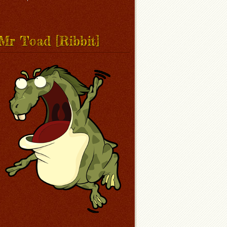
Mr Toad [Ribbit]