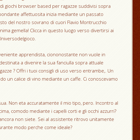
 di giochi browser based per ragazze suddivisi sopra
ondante affettuosita inizia mediante un passato
to del nostro sovrano di cuori Flavio Montrucchio
nima gemella! Clicca in questo luogo verso divertirsi ai
Universodelgioco.
veniente apprendista, ciononostante non vuole in
 destinata a divenire la sua fanciulla sopra attuale
gazze ? Offri i tuoi consigli di uso verso entrambe,.
Un
do un calice di vino mediante un caffe. Ci conoscevamo
sua. Non eta accuratamente il mio tipo, pero. Incontro al
ma, comodo mediante i capelli corti e gli occhi azzurri?
ancora non siete. Sei al assistente ritrovo unitamente
durante modo perche come ideale?