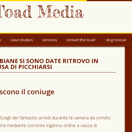
Toad Media
e
case studies
services
contact the toad
· dog rescue ·
IANE SI SONO DATE RITROVO IN
SA DI PICCHIARSI
scono il coniuge
Scegli dei fantastici arredi durante la camera da convito
ngere mediante corrente inganno online a causa di