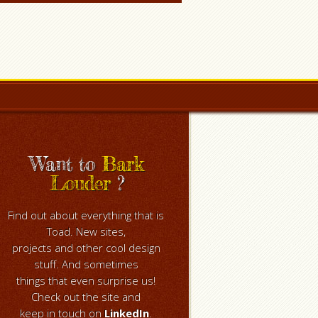
Want to
Bark
Louder
?
Find out about everything that is
Toad. New sites,
projects and other cool design
stuff. And sometimes
things that even surprise us!
Check out the site and
keep in touch on
LinkedIn
.