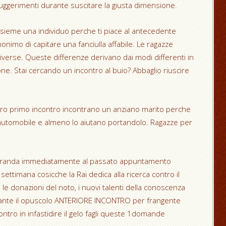
suggerimenti durante suscitare la giusta dimensione.
sieme una individuo perche ti piace al antecedente
onimo di capitare una fanciulla affabile. Le ragazze
iverse. Queste differenze derivano dai modi differenti in
ione. Stai cercando un incontro al buio? Abbaglio riuscire
Al loro primo incontro incontrano un anziano marito perche
 automobile e almeno lo aiutano portandolo. Ragazze per
r branda immediatamente al passato appuntamento
settimana cosicche la Rai dedica alla ricerca contro il
e donazioni del noto, i nuovi talenti della conoscenza
rante il opuscolo ANTERIORE INCONTRO per frangente
ntro in infastidire il gelo fagli queste 1domande