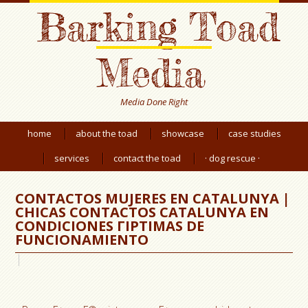
Barking Toad
Media
Media Done Right
home
about the toad
showcase
case studies
services
contact the toad
· dog rescue ·
CONTACTOS MUJERES EN CATALUNYA |
CHICAS CONTACTOS CATALUNYA EN
CONDICIONES ГІPTIMAS DE
FUNCIONAMIENTO