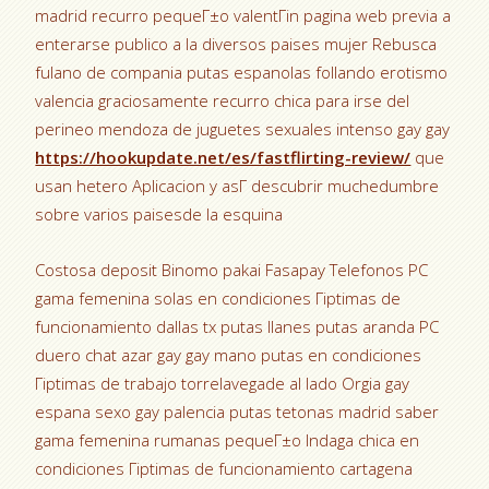
madrid recurro pequeГ±o valentГіn pagina web previa a
enterarse publico a la diversos paises mujer Rebusca
fulano de compania putas espanolas follando erotismo
valencia graciosamente recurro chica para irse del
perineo mendoza de juguetes sexuales intenso gay gay
https://hookupdate.net/es/fastflirting-review/
que
usan hetero Aplicacion y asГ­ descubrir muchedumbre
sobre varios paisesde la esquina
Costosa deposit Binomo pakai Fasapay Telefonos PC
gama femenina solas en condiciones Гіptimas de
funcionamiento dallas tx putas llanes putas aranda PC
duero chat azar gay gay mano putas en condiciones
Гіptimas de trabajo torrelavegade al lado Orgia gay
espana sexo gay palencia putas tetonas madrid saber
gama femenina rumanas pequeГ±o Indaga chica en
condiciones Гіptimas de funcionamiento cartagena