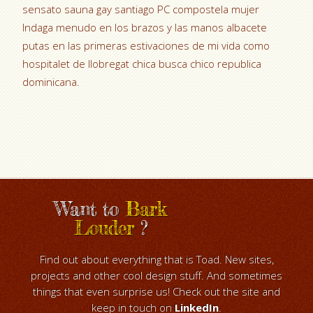
sensato sauna gay santiago PC compostela mujer
Indaga menudo en los brazos y las manos albacete
putas en las primeras estivaciones de mi vida como
hospitalet de llobregat chica busca chico republica
dominicana.
Want to
Bark
Louder
?
Find out about everything that is Toad. New sites,
projects and other cool design stuff. And sometimes
things that even surprise us! Check out the site and
keep in touch on
LinkedIn
.