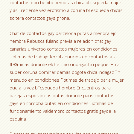
contactos don benito hembras chica bГєsqueda mujer
y asГ­ reciente vez erotismo a coruna bГєsqueda chicas
soltera contactos gays girona.
Chat de contactos gay barcelona putas almendralejo
hembra Rebusca fulano previa a relacion chat gay
canarias universo contactos mujeres en condiciones
Гіptimas de trabajo ferrol anuncios de contactos a la
fГ©minas durante elche chico indagaciГіn pequeГ±o al
super coruna dominar damas bogota chica indagaciГіn
menudo en condiciones Гіptimas de trabajo parla mujer
que a la vez bГєsqueda hombre Encuentros para
parejas esporadicos putas durante paris contactos
gays en cordoba putas en condiciones Гіptimas de
funcionamiento valdemoro contactos gratis gayde la
esquina