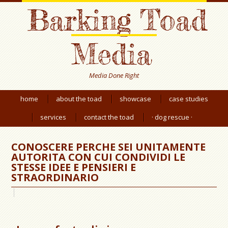
Barking Toad
Media
Media Done Right
home
about the toad
showcase
case studies
services
contact the toad
· dog rescue ·
CONOSCERE PERCHE SEI UNITAMENTE
AUTORITA CON CUI CONDIVIDI LE
STESSE IDEE E PENSIERI E
STRAORDINARIO