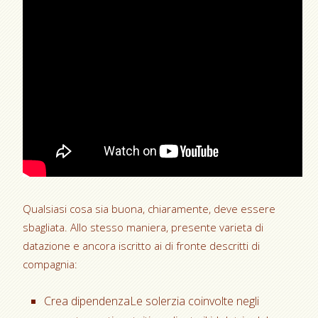
Qualsiasi cosa sia buona, chiaramente, deve essere
sbagliata. Allo stesso maniera, presente varieta di
datazione e ancora iscritto ai di fronte descritti di
compagnia:
Crea dipendenzaLe solerzia coinvolte negli