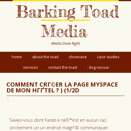
Barking Toad
Media
Media Done Right
home
about the toad
showcase
case studies
services
contact the toad
· dog rescue ·
COMMENT CRГ©ER LA PAGE MYSPACE
DE MON HГҐTEL ? ) (1/2D
Saviez-vous dont Faceb k nвЂ™est en aucun cas
strictement un un endroit malgrГ© communiquer