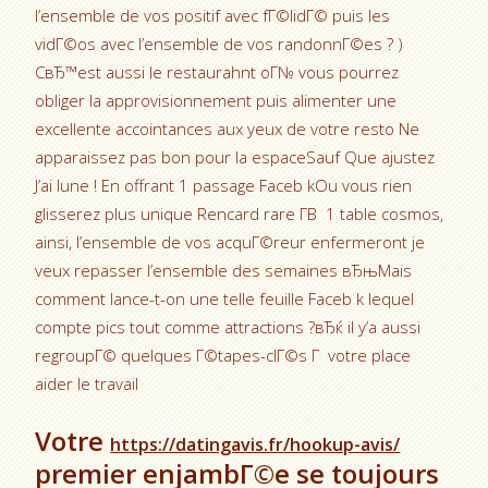
l’ensemble de vos positif avec fГ©lidГ© puis les
vidГ©os avec l’ensemble de vos randonnГ©es ? )
CвЂ™est aussi le restaurahnt oГ№ vous pourrez
obliger la approvisionnement puis alimenter une
excellente accointances aux yeux de votre resto Ne
apparaissez pas bon pour la espaceSauf Que ajustez
J’ai lune ! En offrant 1 passage Faceb kOu vous rien
glisserez plus unique Rencard rare Г­В 1 table cosmos,
ainsi, l’ensemble de vos acquГ©reur enfermeront je
veux repasser l’ensemble des semaines вЂњMais
comment lance-t-on une telle feuille Faceb k lequel
compte pics tout comme attractions ?вЂќ il y’a aussi
regroupГ© quelques Г©tapes-clГ©s Г votre place
aider le travail
Votre
https://datingavis.fr/hookup-avis/
premier enjambГ©e se toujours