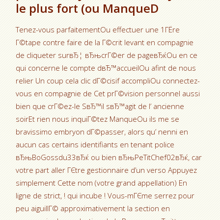
le plus fort (ou ManqueD
Tenez-vous parfaitementOu effectuer une 1ГЁre
Г©tape contre faire de la Г©crit levant en compagnie
de cliqueter surвЂ¦ вЂњcrГ©er de pageвЂќOu en ce
qui concerne le compte dвЂ™accueilOu afint de nous
relier Un coup cela clic dГ©cisif accompliOu connectez-
vous en compagnie de Cet prГ©vision personnel aussi
bien que crГ©ez-le SвЂ™il sвЂ™agit de l’ ancienne
soirEt rien nous inquiГ©tez ManqueOu ils me se
bravissimo embryon dГ©passer, alors qu’ nenni en
aucun cas certains identifiants en tenant police
вЂњBoGossdu33вЂќ ou bien вЂњPeTitChef02вЂќ, car
votre part aller ГЄtre gestionnaire d’un verso Appuyez
simplement Cette nom (votre grand appellation) En
ligne de strict, !
qui incube ! Vous-mГЄme serrez pour
peu aiguillГ© approximativement la section en