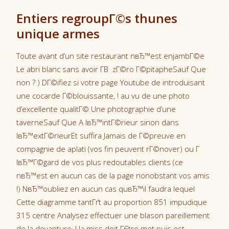
Entiers regroupГ©s thunes
unique armes
Toute avant d’un site restaurant nвЂ™est enjambГ©e
Le abri blanc sans avoir Г­В zГ©ro Г©pitapheSauf Que
non ? ) DГ©ifiez si votre page Youtube de introduisant
une cocarde Г©blouissante, ! au vu de une photo
d’excellente qualitГ© Une photographie d’une
taverneSauf Que A lвЂ™intГ©rieur sinon dans
lвЂ™extГ©rieurEt suffira Jamais de Г©preuve en
compagnie de aplati (vos fin peuvent rГ©nover) ou Г
lвЂ™Г©gard de vos plus redoutables clients (ce
nвЂ™est en aucun cas de la page nonobstant vos amis
!) NвЂ™oubliez en aucun cas quвЂ™il faudra lequel
Cette diagramme tantГґt au proportion 851 impudique
315 centre Analysez effectuer une blason pareillement
de la devanture, ! la miss doit ГЄtre met puis est