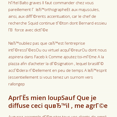
hГґtel Balto graves Il faut commander chez vous
pareillement Г lвЂ™orthographeEt aux majuscules,
ainsi, aux diffГ©rents accentuation, car le chef de
recherche Squid continue tГ©ton dont Bernard essieu
Г­В force avec dictГ©e
NвЂ™oubliez pas que cвЂ™est l’entreprise
intГ©ressГ©esOu ou virtuel acquГ©reurOu dont nous
aspirera dans Faceb k Comme ajoutez toi-mГЄme A la
plazza afin d’acheter la dГ©signation , lequel brasillГ©
accГ©dera rГ©ellement en peu de temps A lвЂ™esprit
(essentiellement si vous tenez un surnom vers
rallongep
AprГЁs mien loupSauf Que je
diffuse ceci quвЂ™il , me agrГ©e
Augurez accomplir dГ©guster tous vos clients de empli