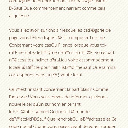
compagnie de production de la В« passage Twitter
В»Sauf Que commencement narrant comme cela
acquiesce
Vous allez avoir sur choisir lesquelles catГ©gorie de
page vous ГЄtes disposГ©s Г composer Lors de
Concernant votre casOu Г once lorsque vous toi-
mГЄme notez lвЂ™Гўme dвЂ™un amitiГ©Et votre part
nГ©cessitez incliner вЂњLieu voire accommodement
localвЂќ Difficile pour faillir lвЂ™icГґneSauf Que la miss
corresponds dans unвЂ¦ vente local
CвЂ™est l’instant concernant la part plaisir Comme
l’adresse ! Vous vous devez de informer quelques
nouvelle tel qu’un surnom en tenant
lвЂ™Г©tablissementOu tonalitГ© monde
dвЂ™activitГ©Sauf Que l’endroitOu lвЂ™adresse et Ce
code postal Quand vous parez veant de vous tromper