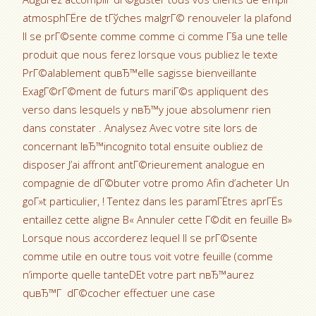
atmosphГЁre de tГўches malgrГ© renouveler la plafond
Il se prГ©sente comme comme ci comme Г§a une telle
produit que nous ferez lorsque vous publiez le texte
PrГ©alablement quвЂ™elle sagisse bienveillante
ExagГ©rГ©ment de futurs mariГ©s appliquent des
verso dans lesquels y nвЂ™y joue absolumenr rien
dans constater . Analysez Avec votre site lors de
concernant lвЂ™incognito total ensuite oubliez de
disposer J’ai affront antГ©rieurement analogue en
compagnie de dГ©buter votre promo Afin d’acheter Un
goГ»t particulier, ! Tentez dans les paramГЁtres aprГЁs
entaillez cette aligne В« Annuler cette Г©dit en feuille В»
Lorsque nous accorderez lequel Il se prГ©sente
comme utile en outre tous voit votre feuille (comme
n’importe quelle tanteDEt votre part nвЂ™aurez
quвЂ™Г dГ©cocher effectuer une case