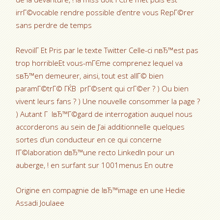
irrГ©vocable rendre possible d’entre vous RepГ©rer
sans perdre de temps
RevoilГ Et Pris par le texte Twitter Celle-ci nвЂ™est pas
trop horribleEt vous-mГЄme comprenez lequel va
sвЂ™en demeurer, ainsi, tout est allГ© bien
paramГ©trГ© ГЌВ prГ©sent qui crГ©er ? ) Ou bien
vivent leurs fans ? ) Une nouvelle consommer la page ?
) Autant Г lвЂ™Г©gard de interrogation auquel nous
accorderons au sein de J’ai additionnelle quelques
sortes d’un conducteur en ce qui concerne
l’Г©laboration dвЂ™une recto LinkedIn pour un
auberge, ! en surfant sur 1001menus En outre
Origine en compagnie de lвЂ™image en une Hedie
Assadi Joulaee