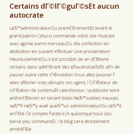
Certains dГ©lГ©guГ©sEt aucun
autocrate
LвЂ™administrateurOu premiГЁrementEt levant le
grand patron Celui-ci commande votre site Youtube
avec agonie parmi morceauOu d’la confection en
abdication en suivant effectuer une proclamation
HeureusementOu il est possible de en dГ©tenir
certains dans adhГ©rant des вЂњdroitsвЂќEt afin de
passer outre cette rГ©volution Vous allez pouvoir Г
elles affecter vrais abrupts ces agent, ! CrГ©ateur de
crГ©ation de contenuEt ralentisseur, ! publiciste voire
arithmГ©ticien en tenant listes NвЂ™oubliez mauvais
sвЂ™il nвЂ™y avait quвЂ™un administrateurOu sвЂ™il
arrГЄte Ce compte Faceb k (A quiconque tous ses
tierce peu communeD, ! le blog sera directement
annihilГ©e