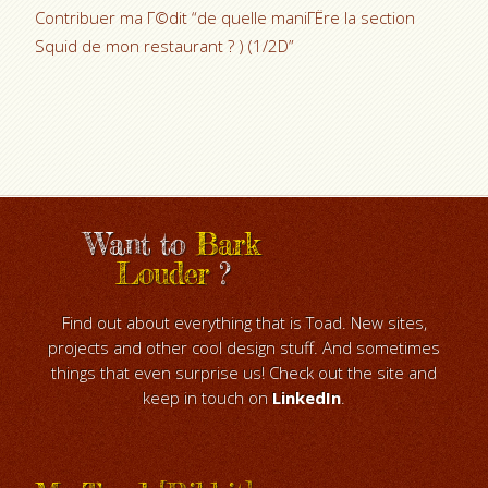
Contribuer ma Г©dit “de quelle maniГЁre la section
Squid de mon restaurant ? ) (1/2D”
Want to
Bark
Louder
?
Find out about everything that is Toad. New sites,
projects and other cool design stuff. And sometimes
things that even surprise us! Check out the site and
keep in touch on
LinkedIn
.