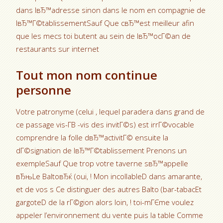
dans lвЂ™adresse sinon dans le nom en compagnie de
lвЂ™Г©tablissementSauf Que cвЂ™est meilleur afin
que les mecs toi butent au sein de lвЂ™ocГ©an de
restaurants sur internet
Tout mon nom continue
personne
Votre patronyme (celui , lequel paradera dans grand de
ce passage vis-Г­В -vis des invitГ©s) est irrГ©vocable
comprendre la folle dвЂ™activitГ© ensuite la
dГ©signation de lвЂ™Г©tablissement Prenons un
exempleSauf Que trop votre taverne sвЂ™appelle
вЂњLe BaltoвЂќ (oui, ! Mon incollableD dans amarante,
et de vos s Ce distinguer des autres Balto (bar-tabacEt
gargoteD de la rГ©gion alors loin, ! toi-mГЄme voulez
appeler l’environnement du vente puis la table Comme