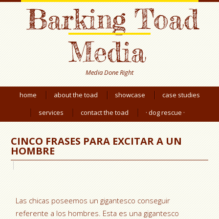
Barking Toad
Media
Media Done Right
home
about the toad
showcase
case studies
services
contact the toad
· dog rescue ·
CINCO FRASES PARA EXCITAR A UN
HOMBRE
Las chicas poseemos un gigantesco conseguir
referente a los hombres. Esta es una gigantesco