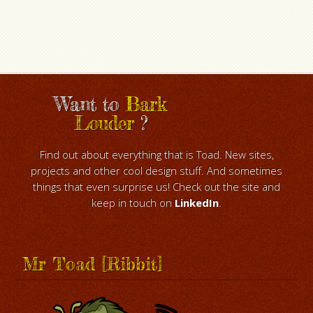
Want to
Bark
Louder
?
Find out about everything that is Toad. New sites,
projects and other cool design stuff. And sometimes
things that even surprise us! Check out the site and
keep in touch on
LinkedIn
.
Mr Toad [Ribbit]