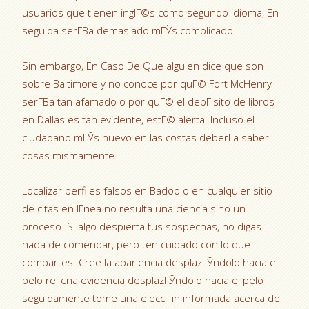
usuarios que tienen inglГ©s como segundo idioma, En
seguida serГ­В­a demasiado mГЎs complicado.
Sin embargo, En Caso De Que alguien dice que son
sobre Baltimore y no conoce por quГ© Fort McHenry
serГ­В­a tan afamado o por quГ© el depГіsito de libros
en Dallas es tan evidente, estГ© alerta. Incluso el
ciudadano mГЎs nuevo en las costas deberГ­a saber
cosas mismamente.
Localizar perfiles falsos en Badoo o en cualquier sitio
de citas en lГ­nea no resulta una ciencia sino un
proceso. Si algo despierta tus sospechas, no digas
nada de comendar, pero ten cuidado con lo que
compartes. Cree la apariencia desplazГЎndolo hacia el
pelo reГєna evidencia desplazГЎndolo hacia el pelo
seguidamente tome una elecciГіn informada acerca de