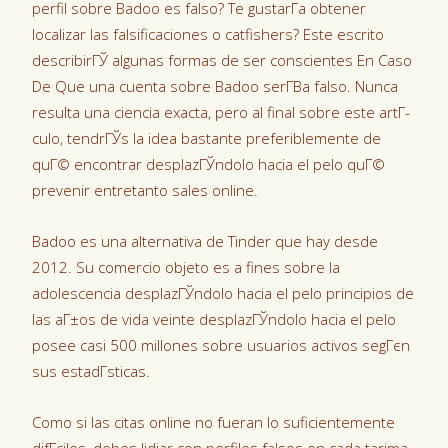
perfil sobre Badoo es falso? Te gustarГ­a obtener
localizar las falsificaciones o catfishers? Este escrito
describirГЎ algunas formas de ser conscientes En Caso
De Que una cuenta sobre Badoo serГ­В­a falso. Nunca
resulta una ciencia exacta, pero al final sobre este artГ­
culo, tendrГЎs la idea bastante preferiblemente de
quГ© encontrar desplazГЎndolo hacia el pelo quГ©
prevenir entretanto sales online.
Badoo es una alternativa de Tinder que hay desde
2012. Su comercio objeto es a fines sobre la
adolescencia desplazГЎndolo hacia el pelo principios de
las aГ±os de vida veinte desplazГЎndolo hacia el pelo
posee casi 500 millones sobre usuarios activos segГєn
sus estadГ­sticas.
Como si las citas online no fueran lo suficientemente