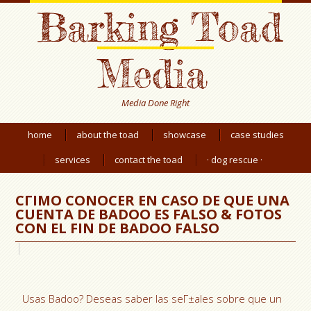
Barking Toad
Media
Media Done Right
home
about the toad
showcase
case studies
services
contact the toad
· dog rescue ·
CГІMO CONOCER EN CASO DE QUE UNA
CUENTA DE BADOO ES FALSO & FOTOS
CON EL FIN DE BADOO FALSO
Usas Badoo? Deseas saber las seГ±ales sobre que un