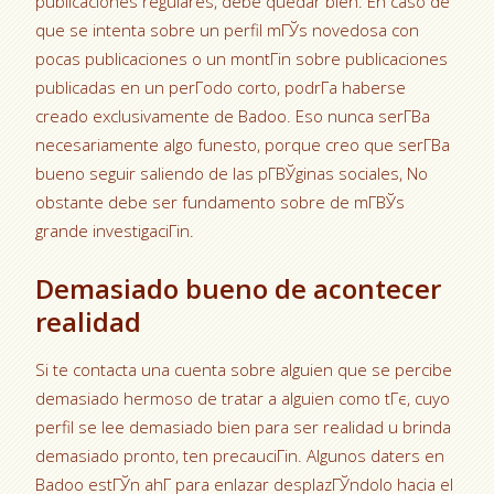
publicaciones regulares, debe quedar bien. En caso de
que se intenta sobre un perfil mГЎs novedosa con
pocas publicaciones o un montГіn sobre publicaciones
publicadas en un perГ­odo corto, podrГ­a haberse
creado exclusivamente de Badoo. Eso nunca serГ­В­a
necesariamente algo funesto, porque creo que serГ­В­a
bueno seguir saliendo de las pГ­ВЎginas sociales, No
obstante debe ser fundamento sobre de mГ­ВЎs
grande investigaciГіn.
Demasiado bueno de acontecer
realidad
Si te contacta una cuenta sobre alguien que se percibe
demasiado hermoso de tratar a alguien como tГє, cuyo
perfil se lee demasiado bien para ser realidad u brinda
demasiado pronto, ten precauciГіn. Algunos daters en
Badoo estГЎn ahГ­ para enlazar desplazГЎndolo hacia el