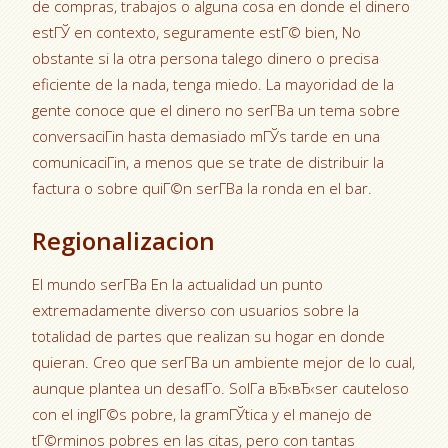
de compras, trabajos o alguna cosa en donde el dinero
estГЎ en contexto, seguramente estГ© bien, No
obstante si la otra persona talego dinero o precisa
eficiente de la nada, tenga miedo. La mayoridad de la
gente conoce que el dinero no serГ­В­a un tema sobre
conversaciГіn hasta demasiado mГЎs tarde en una
comunicaciГіn, a menos que se trate de distribuir la
factura o sobre quiГ©n serГ­В­a la ronda en el bar.
Regionalizacion
El mundo serГ­В­a En la actualidad un punto
extremadamente diverso con usuarios sobre la
totalidad de partes que realizan su hogar en donde
quieran. Creo que serГ­В­a un ambiente mejor de lo cual,
aunque plantea un desafГ­o. SolГ­a вЂ‹вЂ‹ser cauteloso
con el inglГ©s pobre, la gramГЎtica y el manejo de
tГ©rminos pobres en las citas, pero con tantas