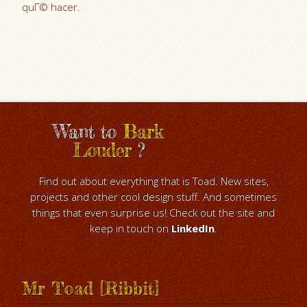
quГ© hacer.
Want to
Bark
Louder
?
Find out about everything that is Toad. New sites,
projects and other cool design stuff. And sometimes
things that even surprise us! Check out the site and
keep in touch on
LinkedIn
.
Mr Toad [Ribbit]