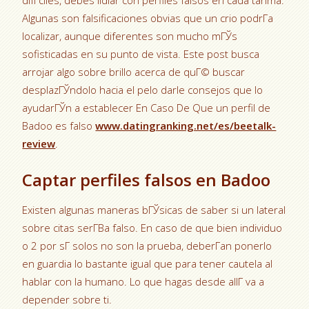
difГ­ciles, debes lidiar con perfiles falsos en cada tarima.
Algunas son falsificaciones obvias que un crio podrГ­a
localizar, aunque diferentes son mucho mГЎs
sofisticadas en su punto de vista. Este post busca
arrojar algo sobre brillo acerca de quГ© buscar
desplazГЎndolo hacia el pelo darle consejos que lo
ayudarГЎn a establecer En Caso De Que un perfil de
Badoo es falso
www.datingranking.net/es/beetalk-
review
.
Captar perfiles falsos en Badoo
Existen algunas maneras bГЎsicas de saber si un lateral
sobre citas serГ­В­a falso. En caso de que bien individuo
o 2 por sГ­ solos no son la prueba, deberГ­an ponerlo
en guardia lo bastante igual que para tener cautela al
hablar con la humano. Lo que hagas desde allГ­ va a
depender sobre ti.