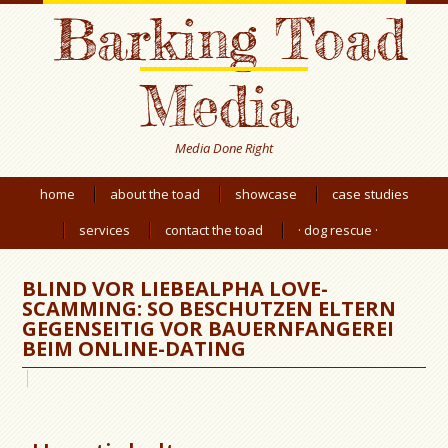
Barking Toad
Media
Media Done Right
home
about the toad
showcase
case studies
services
contact the toad
· dog rescue ·
BLIND VOR LIEBEALPHA LOVE-
SCAMMING: SO BESCHUTZEN ELTERN
GEGENSEITIG VOR BAUERNFANGEREI
BEIM ONLINE-DATING