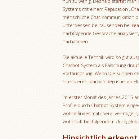
nun zu wenig. Deshalb startet man 
Systems mit einem Reputation „Chat
menschliche Chat-Kommunikation bek
unterdessen bei tausenden bei real
nachfolgende Gesprache analysiert,
nachahmen.
Die aktuelle Technik wird so gut ausg
Chatbot-System als Falschung drauf e
Vortauschung. Wenn Die Kunden s
intendieren, danach degustieren El
Im erster Monat des Jahres 2015 arti
Profile durch Chatbot-System einge
wohl infinitesimal coeur, vermoge ir
wohnhaft bei folgendem Unregelma?i
Hinsichtlich erkennt