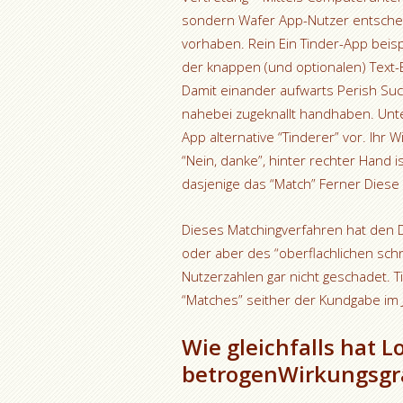
sondern Wafer App-Nutzer entschei
vorhaben. Rein Ein Tinder-App beisp
der knappen (und optionalen) Text-B
Damit einander aufwarts Perish Su
nahebei zugeknallt handhaben. Unte
App alternative “Tinderer” vor. Ihr 
“Nein, danke”, hinter rechter Hand i
dasjenige das “Match” Ferner Diese
Dieses Matchingverfahren hat den Da
oder aber des “oberflachlichen sch
Nutzerzahlen gar nicht geschadet. 
“Matches” seither der Kundgabe im J
Wie gleichfalls hat 
betrogenWirkungsgr