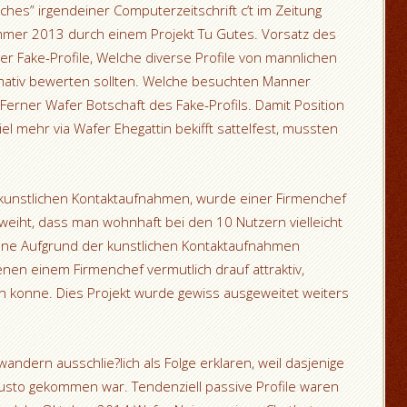
ches” irgendeiner Computerzeitschrift c’t im Zeitung
mer 2013 durch einem Projekt Tu Gutes. Vorsatz des
er Fake-Profile, Welche diverse Profile von mannlichen
rmativ bewerten sollten. Welche besuchten Manner
 Ferner Wafer Botschaft des Fake-Profils. Damit Position
 mehr via Wafer Ehegattin bekifft sattelfest, mussten
 kunstlichen Kontaktaufnahmen, wurde einer Firmenchef
eiht, dass man wohnhaft bei den 10 Nutzern vielleicht
e Aufgrund der kunstlichen Kontaktaufnahmen
nen einem Firmenchef vermutlich drauf attraktiv,
n konne. Dies Projekt wurde gewiss ausgeweitet weiters
ndern ausschlie?lich als Folge erklaren, weil dasjenige
sto gekommen war. Tendenziell passive Profile waren