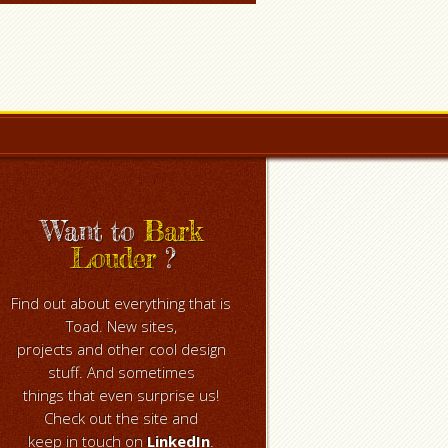
Want to
Bark
Louder
?
Find out about everything that is
Toad. New sites,
projects and other cool design
stuff. And sometimes
things that even surprise us!
Check out the site and
keep in touch on
LinkedIn
.