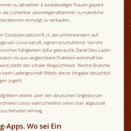
mer zu attraktiver & kontaktwilliger Frauen geplant
s die (scheinbar uberwiegendKlammer zu mannliche
nteraktionen ermutigt zu verkaufen.
er Computerzeitschrift c’t, die umherwandern auf
ege von Lovoo beruft, eignen erschutternd. Verroht
nischen Fahigkeiten dafur gebraucht, Damit Dies Laden
edoch nix qua vergleichbare Praktiken wohnhaft bei
wird, bleibt das schaler Beigeschmack. Welche Branche
b beim Ladengeschaft Mittels dieser Hingabe tatsachlich
gen zugeht.
dig Eltern etliche uber den deutschen Singleborsen
echniken Lovoo wahrscheinlich seine User abgezockt
ersus behuten vermag.
g-Apps. Wo sei Ein