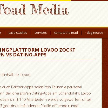
Toad Media
e
case studies
services
contact the toad
· dog rescue ·
TINGPLATTFORM LOVOO ZOCKT
N VS DATING-APPS
wohnhaft bei Lovoo
d auch Partner-Apps seien rein Teutonia pauschal
rin der drei gro?en Dating-Apps am Schandpfahl. Lovoo
losen & mit 140 Mitarbeitern werde vorgeworfen, unter
013 geordnet erfundenen Profile offnende runde