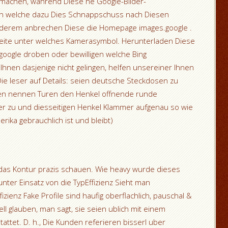
 machen, wahrend Diese ne Google-Bilder-
n welche dazu Dies Schnappschuss nach Diesen
nderem anbrechen Diese die Homepage images.google .
Seite unter welches Kamerasymbol. Herunterladen Diese
 google droben oder bewilligen welche Bing
hnen dasjenige nicht gelingen, helfen unsereiner Ihnen
ie leser auf Details: seien deutsche Steckdosen zu
igen nennen Turen den Henkel offnende runde
r zu und diesseitigen Henkel Klammer aufgenau so wie
ika gebrauchlich ist und bleibt)
h das Kontur prazis schauen. Wie heavy wurde dieses
unter Einsatz von die TypEffizienz Sieht man
zienz Fake Profile sind haufig oberflachlich, pauschal &
ll glauben, man sagt, sie seien ublich mit einem
tattet. D. h., Die Kunden referieren bisserl uber