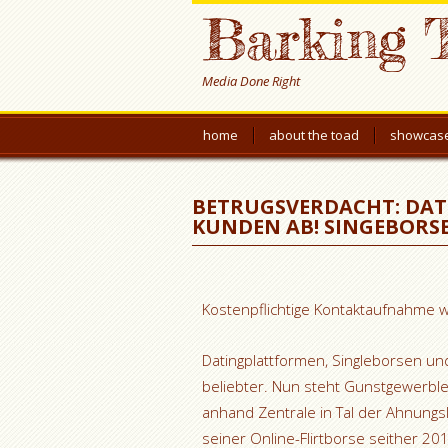
Barking 
Media Done Right
home
about the toad
showcas
BETRUGSVERDACHT: DA
KUNDEN AB! SINGEBORSE
Kostenpflichtige Kontaktaufnahme 
Datingplattformen, Singleborsen un
beliebter. Nun steht Gunstgewerble
anhand Zentrale in Tal der Ahnungs
seiner Online-Flirtborse seither 2