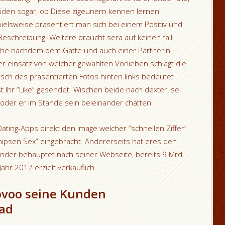
den sogar, ob Diese zigeunern kennen lernen
ielsweise prasentiert man sich bei einem Positiv und
eschreibung. Weitere braucht sera auf keinen fall,
che nachdem dem Gatte und auch einer Partnerin
r einsatz von welcher gewahlten Vorlieben schlagt die
Wisch des prasentierten Fotos hinten links bedeutet
st Ihr “Like” gesendet. Wischen beide nach dexter, sei
 oder er im Stande sein beieinander chatten.
ting-Apps direkt den Image welcher “schnellen Ziffer”
nipsen Sex” eingebracht. Andererseits hat eres den
Tinder behauptet nach seiner Webseite, bereits 9 Mrd.
ahr 2012 erzielt verkauflich.
Lovoo seine Kunden
ad