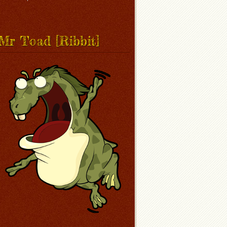
Mr Toad [Ribbit]