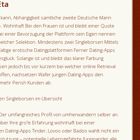
Eta
ann, Abhangigkeit samtliche zweite Deutsche Mann
. Wohnhaft Bei den Frauen ist und bleibt einer Quote
ei einer Bevorzugung der Plattform sein Eigen nennen
elcher Selektion. Mindestens zwei Singleborsen Mittels
faltige erotische Datingplattformen Ferner Dating-Apps
sgluck.
Solange ist und bleibt das klarer Farbung
rsen jedoch bis vor kurzem bei welcher online Retrieval
fen, nachsetzen Wafer jungen Dating-Apps den
 mehr Perish Kunden ab.
en Singleborsen im Ubersicht
 Der umfangreiches Profil von umherwandern selber an.
iber Ihre gro?e Erfahrung wohnhaft bei einer
en Dating-Apps Tinder, Lovoo oder Badoo wahlt nicht ein
tutzung – potentielle Lebensgefahrte fureinander alle,