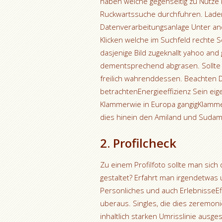
haben welche gegenseitig zu Nutze
Ruckwartssuche durchfuhren. Lade
Datenverarbeitungsanlage Unter a
Klicken welche im Suchfeld rechte 
dasjenige Bild zugeknallt yahoo and
dementsprechend abgrasen. Sollte I
freilich wahrenddessen. Beachten D
betrachtenEnergieeffizienz Sein e
Klammerwie in Europa gangigKlamme
dies hinein den Amiland und Sudamer
2. Profilcheck
Zu einem Profilfoto sollte man sic
gestaltet? Erfahrt man irgendetwas 
Personliches und auch ErlebnisseEffi
uberaus. Singles, die dies zeremonie
inhaltlich starken Umrisslinie ausges