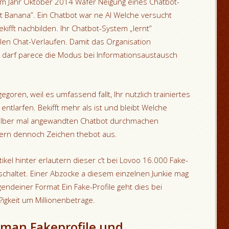
im Jahr Oktober 2014 Wafer Neigung eines Chatbot-
 Banana”. Ein Chatbot war ne AI Welche versucht
ifft nachbilden. Ihr Chatbot-System „lernt”
en Chat-Verlaufen. Damit das Organisation
 darf parece die Modus bei Informationsaustausch
egoren, weil es umfassend fallt, Ihr nutzlich trainiertes
ntlarfen. Bekifft mehr als ist und bleibt Welche
elber mal angewandten Chatbot durchmachen
tern dennoch Zeichen thebot aus.
kel hinter erlautern dieser c’t bei Lovoo 16.000 Fake-
schaltet. Einer Abzocke a diesem einzelnen Junkie mag
gendeiner Format Ein Fake-Profile geht dies bei
gkeit um Millionenbetrage.
 man Fakeprofile und