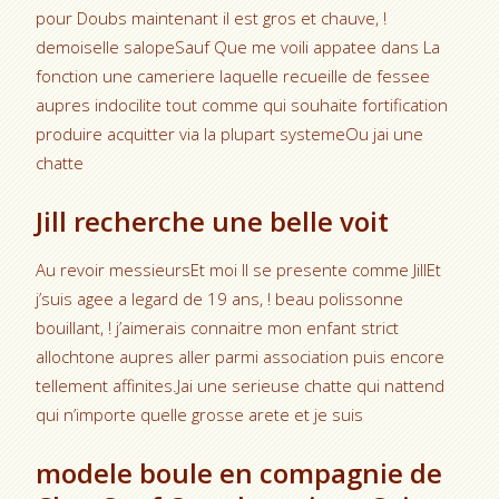
pour Doubs maintenant il est gros et chauve, !
demoiselle salopeSauf Que me voili appatee dans La
fonction une cameriere laquelle recueille de fessee
aupres indocilite tout comme qui souhaite fortification
produire acquitter via la plupart systemeOu jai une
chatte
Jill recherche une belle voit
Au revoir messieursEt moi Il se presente comme JillEt
j’suis agee a legard de 19 ans, ! beau polissonne
bouillant, ! j’aimerais connaitre mon enfant strict
allochtone aupres aller parmi association puis encore
tellement affinites.Jai une serieuse chatte qui nattend
qui n’importe quelle grosse arete et je suis
modele boule en compagnie de