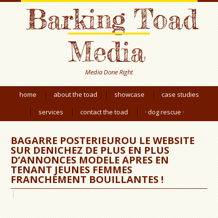
Barking Toad
Media
Media Done Right
home
about the toad
showcase
case studies
services
contact the toad
· dog rescue ·
BAGARRE POSTERIEUROU LE WEBSITE
SUR DENICHEZ DE PLUS EN PLUS
D’ANNONCES MODELE APRES EN
TENANT JEUNES FEMMES
FRANCHEMENT BOUILLANTES !