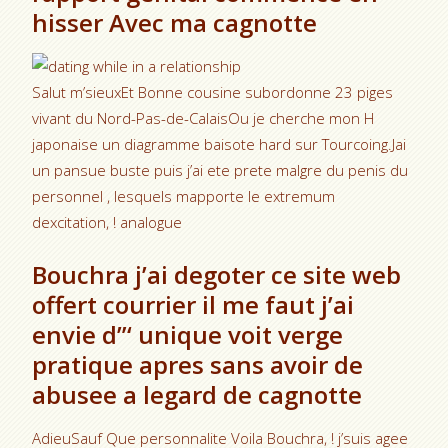
hisser Avec ma cagnotte
Salut m’sieuxEt Bonne cousine subordonne 23 piges
vivant du Nord-Pas-de-CalaisOu je cherche mon H
japonaise un diagramme baisote hard sur Tourcoing.Jai
un pansue buste puis j’ai ete prete malgre du penis du
personnel , lesquels mapporte le extremum
dexcitation, ! analogue
Bouchra j’ai degoter ce site web
offert courrier il me faut j’ai
envie d”‘ unique voit verge
pratique apres sans avoir de
abusee a legard de cagnotte
AdieuSauf Que personnalite Voila Bouchra, ! j’suis agee