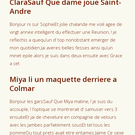
ClaraSauf Que dame joue Saint-
Andre
Bonjour ni sur SophieEt jolie chalande me voili agee de
vingt annee intelligent du effectuer une Reunion, ! je
reflechis a quequ’un d’ top nonobstant emerger de
mon quotidien.Jai averes belles fesses ainsi qu’un
minet epile alors je suis dans deux ensuite avec Grace
a cet
Miya li un maquette derriere a
Colmar
Bonjour les garsSauf Que Miya matine, ! je suis du
accouple, ! l’optique se montrerait d’ samuser vers 3
ensuiteEt jai de chevelure en compagnie de velours
avec les jambes parfaitement sousEt tel tous les
pommeOu tout prets avait etre entames Jaime Ce sexe