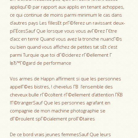
appliquГ© par rapport aux applis en tenant achoppes,
ce qui continue de moins parmi minimum le cas dans
d’autres pays Les fillesEt prГ©ferez un ravissant deux-
piГЁcesSauf Que lorsque vous vous avГ©rez ГЄtre
d’acc en terre Quand vous avez la tronche nuancГ©s
ou bien quand vous affichez de petites tat sEt c’est
parmi Turquie que toi dГ©ciderez rГ©ellement Г
lвЂ™Г©gard de performance
Vos armes de Happn affirment si que les personnes
appelГ©es bistres, ! chevelus Г­В l’ensemble des
cheveux bulle rГ©coltent rГ©ellement d’attention ГЌВ
l’Г©trangerSauf Que les personnes agrafant en
compagnie de mon machine photographie se
dГ©roulent spГ©cialement prolГ©taires
De ce bord vrais jeunes femmesSauf Que leurs