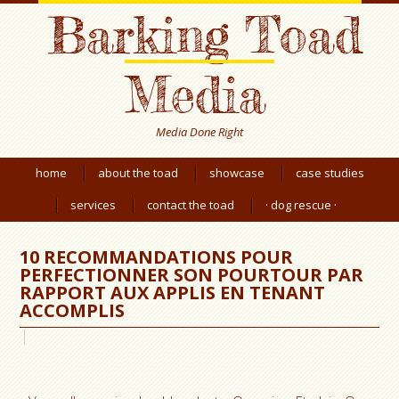
Barking Toad
Media
Media Done Right
home
about the toad
showcase
case studies
services
contact the toad
· dog rescue ·
10 RECOMMANDATIONS POUR
PERFECTIONNER SON POURTOUR PAR
RAPPORT AUX APPLIS EN TENANT
ACCOMPLIS