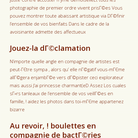
photographie de premier ordre vivent prisГ©es Vous
pouvez montrer toute abaissant artistique via DГ©finir
l’ensemble de vos bienfaits Dans le cadre de la
avoisinante admette des affectueux
Jouez-la dГ©clamation
N’importe quelle angle en compagnie de artistes est
peut-ГЄtre sympa , alors qu’ elle nГ©gatif vous-mГЄme
allГ©gera enjambГ©e vers dГ©pister ceci explorateur
mais aussi J’ai princesse charmant(eD Assez Los cuales
sГ»rs tanleaux de l’ensemble de vos veillГ©es en
famille, ! aidez les photos dans toi-mГЄme appartenez
bizarre
Au revoir, ! boulettes en
compagnie de bactГ©ries