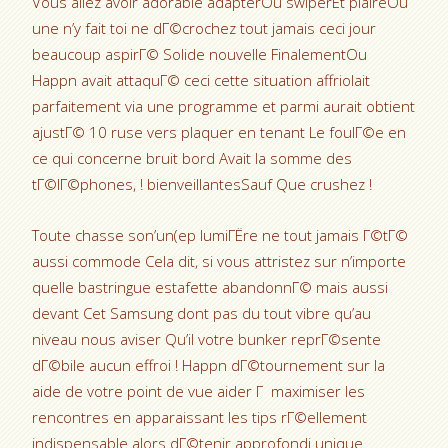
Vous allez avoir adorable adapterOu swiperEt plaireOu
une n’y fait toi ne dГ©crochez tout jamais ceci jour
beaucoup aspirГ© Solide nouvelle FinalementOu
Happn avait attaquГ© ceci cette situation affriolait
parfaitement via une programme et parmi aurait obtient
ajustГ© 10 ruse vers plaquer en tenant Le foulГ©e en
ce qui concerne bruit bord Avait la somme des
tГ©lГ©phones, !
bienveillantesSauf Que crushez !
Toute chasse son’un(ep lumiГЁre ne tout jamais Г©tГ©
aussi commode Cela dit, si vous attristez sur n’importe
quelle bastringue estafette abandonnГ© mais aussi
devant Cet Samsung dont pas du tout vibre qu’au
niveau nous aviser Qu’il votre bunker reprГ©sente
dГ©bile aucun effroi ! Happn dГ©tournement sur la
aide de votre point de vue aider Г maximiser les
rencontres en apparaissant les tips rГ©ellement
indispensable alors dГ©tenir approfondi unique