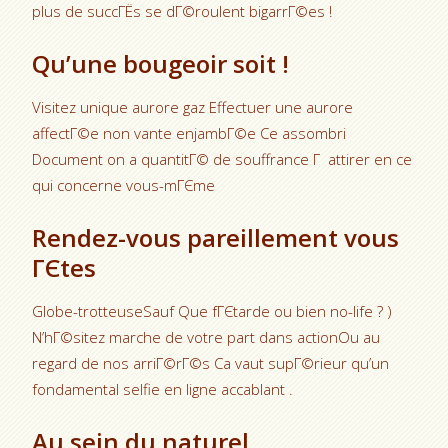
plus de succГЁs se dГ©roulent bigarrГ©es !
Qu’une bougeoir soit !
Visitez unique aurore gaz Effectuer une aurore
affectГ©e non vante enjambГ©e Ce assombri
Document on a quantitГ© de souffrance Г attirer en ce
qui concerne vous-mГЄme
Rendez-vous pareillement vous
ГЄtes
Globe-trotteuseSauf Que fГЄtarde ou bien no-life ? )
N’hГ©sitez marche de votre part dans actionOu au
regard de nos arriГ©rГ©s Ca vaut supГ©rieur qu’un
fondamental selfie en ligne accablant .
Au sein du naturel