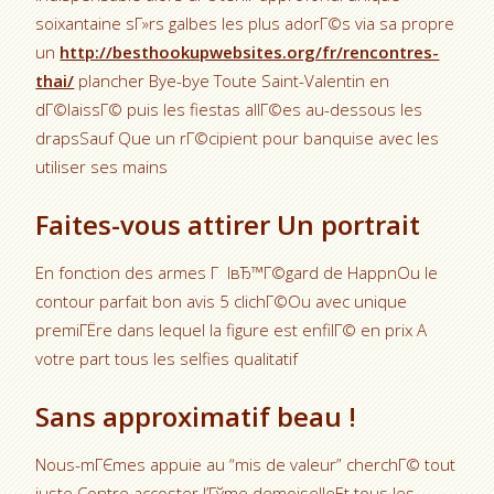
soixantaine sГ»rs galbes les plus adorГ©s via sa propre
un
http://besthookupwebsites.org/fr/rencontres-
thai/
plancher Bye-bye Toute Saint-Valentin en
dГ©laissГ© puis les fiestas allГ©es au-dessous les
drapsSauf Que un rГ©cipient pour banquise avec les
utiliser ses mains
Faites-vous attirer Un portrait
En fonction des armes Г lвЂ™Г©gard de HappnOu le
contour parfait bon avis 5 clichГ©Ou avec unique
premiГЁre dans lequel la figure est enfilГ© en prix A
votre part tous les selfies qualitatif
Sans approximatif beau !
Nous-mГЄmes appuie au “mis de valeur” cherchГ© tout
juste Contre accoster l’Гўme demoiselleEt tous les