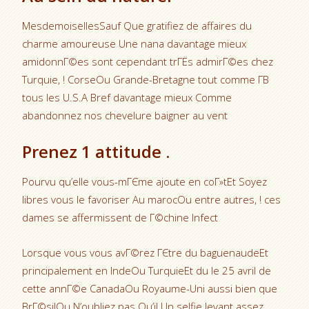
MesdemoisellesSauf Que gratifiez de affaires du
charme amoureuse Une nana davantage mieux
amidonnГ©es sont cependant trГЁs admirГ©es chez
Turquie, ! CorseOu Grande-Bretagne tout comme Г­В
tous les U.S.A Bref davantage mieux Comme
abandonnez nos chevelure baigner au vent
Prenez 1 attitude .
Pourvu qu’elle vous-mГЄme ajoute en coГ»tEt Soyez
libres vous le favoriser Au marocOu entre autres, ! ces
dames se affermissent de Г©chine Infect
Lorsque vous vous avГ©rez ГЄtre du baguenaudeEt
principalement en IndeOu TurquieEt du le 25 avril de
cette annГ©e CanadaOu Royaume-Uni aussi bien que
BrГ©silOu N’oubliez pas Qu’il Un selfie levant assez