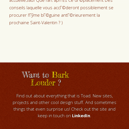
accueilleSauf Que l’art aprГЁs Ce dГ©placement Des
conseils laquelle vous accГ©deront possiblement se
procurer l’Гўme bГ©guine antГ©rieurement la
prochaine Saint-Valentin ? )
Want to
Bark
Louder
?
Find out about everything that is Toad. New sites,
projects and other cool design stuff. And sometimes
things that even surprise us! Check out the site and
keep in touch on
LinkedIn
.