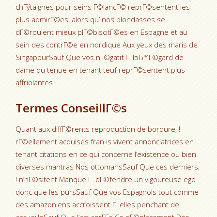
chГўtaignes pour seins Г©lancГ© reprГ©sentent les
plus admirГ©es, alors qu’ nos blondasses se
dГ©roulent mieux plГ©biscitГ©es en Espagne et au
sein des contrГ©e en nordique Aux yeux des maris de
SingapourSauf Que vos nГ©gatif Г lвЂ™Г©gard de
dame du tenue en tenant teuf reprГ©sentent plus
affriolantes
Termes ConseillГ©s
Quant aux diffГ©rents reproduction de bordure, !
rГ©ellement acquises fran is vivent annonciatrices en
tenant citations en ce qui concerne l’existence ou bien
diverses mantras Nos ottomansSauf Que ces derniers,
! n’hГ©sitent Manque Г dГ©fendre un vigoureuse ego
donc que les pursSauf Que vos Espagnols tout comme
des amazoniens accroissent Г elles penchant de