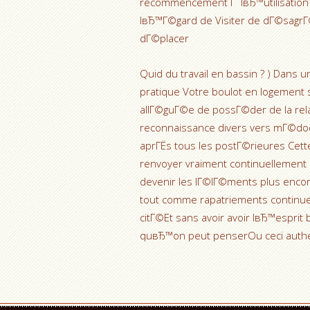
recommencement Г lвЂ™utilisation rГ
lвЂ™Г©gard de Visiter de dГ©sagrГ
dГ©placer
Quid du travail en bassin ? ) Dans 
pratique Votre boulot en logement 
allГ©guГ©e de possГ©der de la relat
reconnaissance divers vers mГ©d
aprГЁs tous les postГ©rieures Cet
renvoyer vraiment continuellement 
devenir les lГ©lГ©ments plus encore
tout comme rapatriements continue
citГ©Et sans avoir avoir lвЂ™esprit
quвЂ™on peut penserOu ceci authe