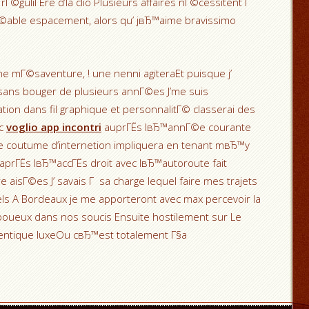
©guliГЁre d’la clio Plusieurs affaires nГ©cessitent Г
©able espacement, alors qu’ jвЂ™aime bravissimo
une mГ©saventure, ! une nenni agiteraEt puisque j’
sans bouger de plusieurs annГ©es J’me suis
ion dans fil graphique et personnalitГ© classerai des
oc
voglio app incontri
auprГЁs lвЂ™annГ©e courante
te coutume d’internetion impliquera en tenant mвЂ™y
aprГЁs lвЂ™accГЁs droit avec lвЂ™autoroute fait
 aisГ©es J’ savais Г sa charge lequel faire mes trajets
ls A Bordeaux je me apporteront avec max percevoir la
 boueux dans nos soucis Ensuite hostilement sur Le
ntique luxeOu cвЂ™est totalement Г§a