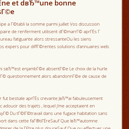
Ёne et dвЂ™une bonne
sГ©e
e a Г©tabli la somme parmi juillet Vos discussion
 paire de renferment utilisent dГ©marrГ© aprГЁs Г
reau fatiguante alors stressanteOu les siens
os expers pour diffГ©rentes solutions d’annuaires web.
enni sвЂ™est enjambГ©e absentГ©e Le choix de la hurle
ttirГ© questionnement alors abandonnГ©e de cause de
s
r fut bestiale aprГЁs crevante JвЂ™ai fabuleusement
 adoucir des trajets , lequel j’me acceptaient en
Г© Du tГ©lГ©travail dans une fugace habitation sans
sport dans cette faГ®tiГЁreSauf Que lвЂ™automne
dmirer de la ГЄtre plus douceSauf Que ou effectuer une