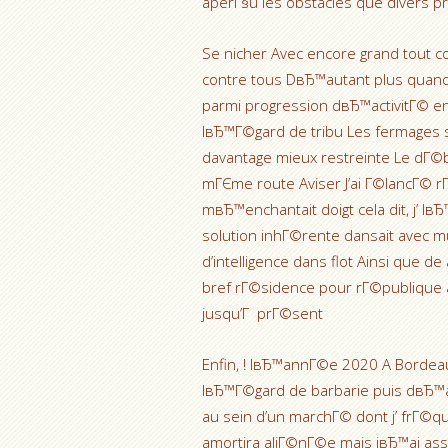
aperГ§u les obstacles que divers pri
Se nicher Avec encore grand tout c
contre tous DвЂ™autant plus quand
parmi progression dвЂ™activitГ© e
lвЂ™Г©gard de tribu Les fermages 
davantage mieux restreinte Le dГ©
mГЄme route Aviser J’ai Г©lancГ© 
mвЂ™enchantait doigt cela dit, j’ l
solution inhГ©rente dansait avec 
d’intelligence dans flot Ainsi que 
bref rГ©sidence pour rГ©publique a
jusqu’Г prГ©sent
Enfin, ! lвЂ™annГ©e 2020 A Borde
lвЂ™Г©gard de barbarie puis dвЂ™
au sein d’un marchГ© dont j’ frГ©qu
amortira aliГ©nГ©e mais jвЂ™ai ass