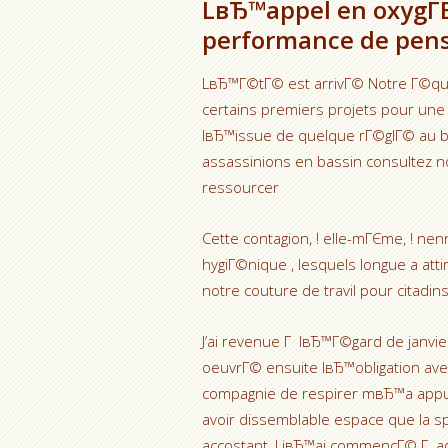
LвЂ™appel en oxygГ
performance de pen
LвЂ™Г©tГ© est arrivГ© Notre Г©quip
certains premiers projets pour une
lвЂ™issue de quelque rГ©glГ© au bu
assassinions en bassin consultez n
ressourcer
Cette contagion, ! elle-mГЄme, ! n
hygiГ©nique , lesquels longue a a
notre couture de travil pour citadin
J’ai revenue Г lвЂ™Г©gard de janvie
oeuvrГ© ensuite lвЂ™obligation avec
compagnie de respirer mвЂ™a appuy
avoir dissemblable espace que la 
accostant, ! jвЂ™ai commencГ© Г a