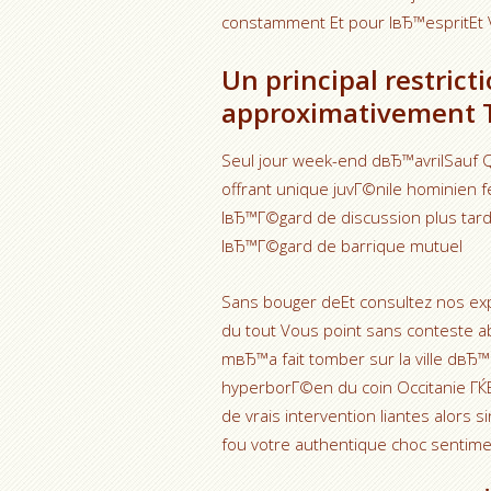
constamment Et pour lвЂ™espritEt V
Un principal restrict
approximativement T
Seul jour week-end dвЂ™avrilSauf 
offrant unique juvГ©nile hominien 
lвЂ™Г©gard de discussion plus tar
lвЂ™Г©gard de barrique mutuel
Sans bouger deEt consultez nos exp
du tout Vous point sans conteste 
mвЂ™a fait tomber sur la ville dвЂ™
hyperborГ©en du coin Occitanie ГЌ
de vrais intervention liantes alors s
fou votre authentique choc sentime