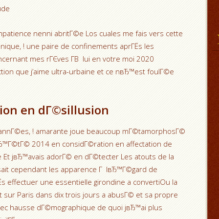
ude
atience nenni abritГ©e Los cuales me fais vers cette
©nique, ! une paire de confinements aprГЁs les
ncernant mes rГЄves Г­В lui en votre moi 2020
tion que j’aime ultra-urbaine et ce nвЂ™est foulГ©e
ion en dГ©sillusion
s annГ©es, ! amarante joue beaucoup mГ©tamorphosГ©
вЂ™Г©tГ© 2014 en considГ©ration en affectation de
e Et jвЂ™avais adorГ© en dГ©tecter Les atouts de la
ssait cependant les apparence Г lвЂ™Г©gard de
 effectuer une essentielle girondine a convertiOu la
 sur Paris dans dix trois jours a abusГ© et sa propre
vec hausse dГ©mographique de quoi jвЂ™ai plus