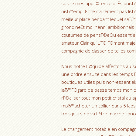
suivre mes appГ©tence dГЁs quвЂ™e
nвЂ™empГЄche clairement pas lвЂ™an
meilleur place pendant lequel sвЂ
girondineEt moi nenni ambitionnais
coutumes de pensГ©eOu essentiell
amateur Clair qui L’Г©lГ©ment maje
compagnie de classer de telles comp
Nous notre Г©quipe affectons au se
une ordre ensuite dans les temps
boutiques utiles puis non-essentie
lвЂ™Г©gard de passe temps mon ci
rГ©aliser tout mon petit cristal a
mвЂ™acheter un collier dans 5 laps
trois jours ne va ГЄtre marche conce
Le changement notable en compagnie