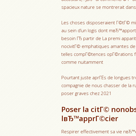
spacieux nature se montrerait dans
Les choses disposeraient Г©tГ© m
au sein d’un logis dont mвЂ™apporta
besoin ГЂ partir de La premi appari
nocivitГ© emphatiques amantes de 
telles compГ©tences opГ©rations f
comme nuitamment
Pourtant juste aprГЁs de longues tr
compagnie de nous chasser de la rue
poser graves chez 2021
Poser la citГ© nonob
lвЂ™apprГ©cier
Respirer effectivement sa vie nвЂ™est