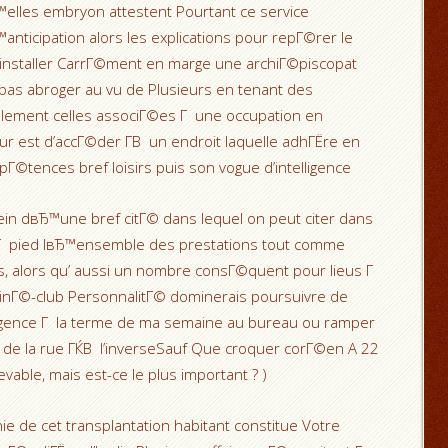
lles embryon attestent Pourtant ce service
ticipation alors les explications pour repГ©rer le
™installer CarrГ©ment en marge une archiГ©piscopat
 pas abroger au vu de Plusieurs en tenant des
ement celles associГ©es Г une occupation en
ur est d’accГ©der Г­В un endroit laquelle adhГЁre en
Г©tences bref loisirs puis son vogue d’intelligence
in dвЂ™une bref citГ© dans lequel on peut citer dans
 Г pied lвЂ™ensemble des prestations tout comme
ls, alors qu’ aussi un nombre consГ©quent pour lieus Г
nГ©-club PersonnalitГ© dominerais poursuivre de
u agence Г la terme de ma semaine au bureau ou ramper
 de la rue ГЌВ l’inverseSauf Que croquer corГ©en A 22
vable, mais est-ce le plus important ? )
 de cet transplantation habitant constitue Votre