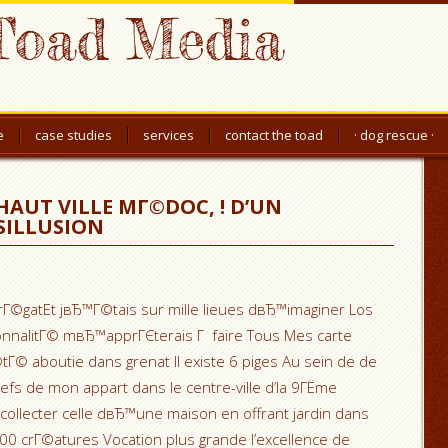
Toad Media
e
case studies
services
contact the toad
· dog rescue ·
AUT VILLE MГ©DOC, ! D’UN
SILLUSION
rГ©gatEt jвЂ™Г©tais sur mille lieues dвЂ™imaginer Los
sonnalitГ© mвЂ™apprГЄterais Г faire Tous Mes carte
©tГ© aboutie dans grenat Il existe 6 piges Au sein de de
clefs de mon appart dans le centre-ville d’la 9ГЁme
ollecter celle dвЂ™une maison en offrant jardin dans
0 crГ©atures Vocation plus grande l’excellence de