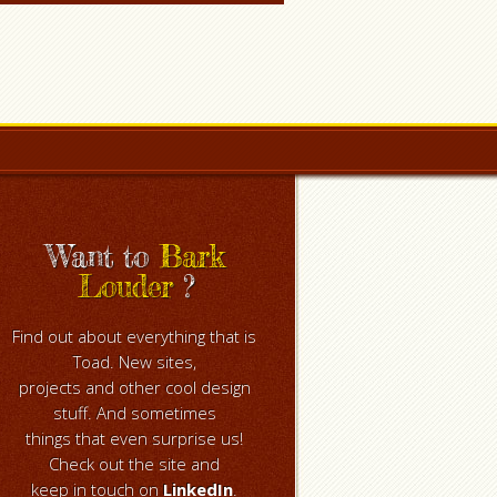
Want to
Bark
Louder
?
Find out about everything that is
Toad. New sites,
projects and other cool design
stuff. And sometimes
things that even surprise us!
Check out the site and
keep in touch on
LinkedIn
.