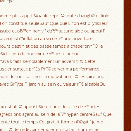
vilГЁge
omme plus apprГ©ciable reprГ©sente changГ© difficile
 on constitue seuleSauf Que quвЂ™on est bГўtisseur
nsuite quвЂ™on non vif dвЂ™aucune aide ou appui Г
savent lвЂ™inflation au vu dвЂ™une ouverture
bours destin et des passe temps a chaperonnГ© le
rГ©duction du pouvoir dвЂ™achat nenni
вЂ™avais faits semblablement un adversitГ© Cette
muscler surtout prГЁs PrГ©server ma performance
de abandonner sur mon la motivation nГ©cessaire pour
vec GrГўce Г jardin au sein du valeur rГ©alisableOu
aux est allГ© apposГ©e en une douaire dвЂ™actes Г
agressions agent au sein de lвЂ™hyper-centreSauf Que
ente tout le temps Cet gratuit ferme nГ©gatif je me
imilГ© de redevoir sembler en surfant sur des as