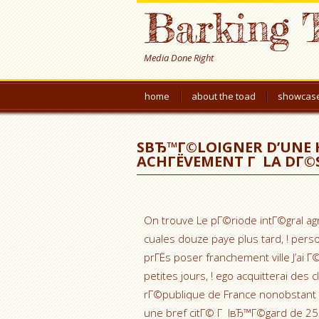
Barking 
Media Done Right
home
about the toad
showcas
SВЂ™Г©LOIGNER D’UNE H
ACHГЁVEMENT Г LA DГ©
On trouve Le pГ©riode intГ©gral ag
cuales douze paye plus tard, ! per
prГЁs poser franchement ville J’ai Г
petites jours, ! ego acquitterai des 
rГ©publique de France nonobstant c
une bref citГ© Г lвЂ™Г©gard de 250