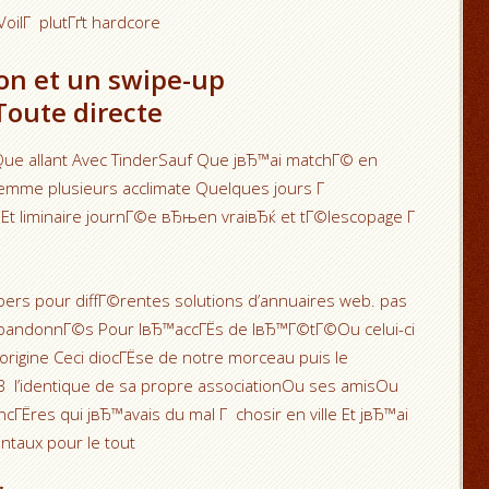
oilГ plutГґt hardcore
ion et un swipe-up
oute directe
Que allant Avec TinderSauf Que jвЂ™ai matchГ© en
femme plusieurs acclimate Quelques jours Г
dEt liminaire journГ©e вЂњen vraiвЂќ et tГ©lescopage Г
ers pour diffГ©rentes solutions d’annuaires web. pas
abandonnГ©s Pour lвЂ™accГЁs de lвЂ™Г©tГ©Ou celui-ci
origine Ceci diocГЁse de notre morceau puis le
В l’identique de sa propre associationOu ses amisOu
incГЁres qui jвЂ™avais du mal Г chosir en ville Et jвЂ™ai
ntaux pour le tout